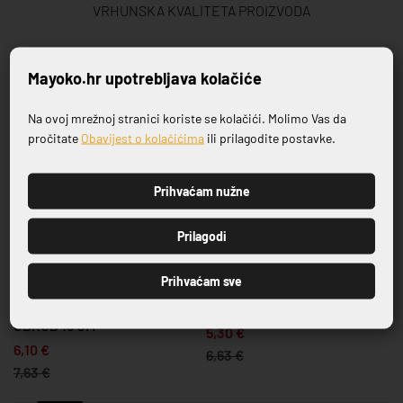
VRHUNSKA KVALITETA PROIZVODA
Povezani proizvodi
Mayoko.hr upotrebljava kolačiće
Na ovoj mrežnoj stranici koriste se kolačići. Molimo Vas da
Prijavite se na naš newsletter
-20%
-20%
pročitate
Obavijest o kolačićima
ili prilagodite postavke.
Prihvaćam nužne
PRIJAVI SE
Prilagodi
SERIJA CASA BLUE
SERIJA SALDA
Prihvaćam sve
5
TANJUR PLITKI CASA BLUE
TANJUR PLITKI SALDA 21 CM
OBRUB 19 CM
5,30 €
6,10 €
6,63 €
7,63 €