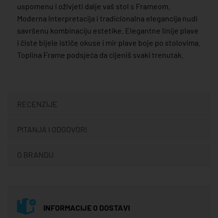
uspomenu i oživjeti dalje vaš stol s Frameom.
Moderna interpretacija i tradicionalna elegancija nudi
savršenu kombinaciju estetike. Elegantne linije plave
i čiste bijele ističe okuse i mir plave boje po stolovima.
Toplina Frame podsjeća da cijeniš svaki trenutak.
RECENZIJE
PITANJA I ODGOVORI
O BRANDU
INFORMACIJE O DOSTAVI