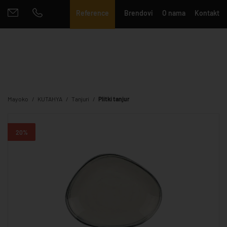
Reference
Brendovi
O nama
Kontakt
Mayoko
KUTAHYA
Tanjuri
Plitki tanjur
20%