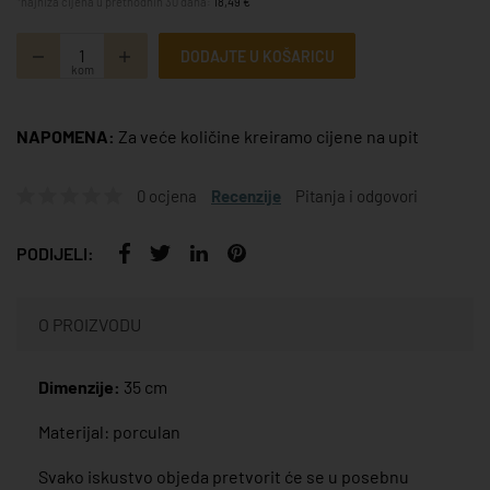
*najniža cijena u prethodnih 30 dana:
18,49 €
DODAJTE U KOŠARICU
kom
NAPOMENA:
Za veće količine kreiramo cijene na upit
0 ocjena
Recenzije
Pitanja i odgovori
PODIJELI:
O PROIZVODU
Dimenzije:
35 cm
Materijal: porculan
Svako iskustvo objeda pretvorit će se u posebnu