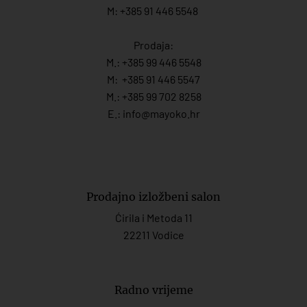
M: +385 91 446 5548
Prodaja:
M.:
+385 99 446 5548
M:
+385 91 446 554
7
M.:
+385 99 702 8258
E.:
info@mayoko.
hr
Prodajno izložbeni salon
Ćirila i Metoda 11
22211 Vodice
Radno vrijeme