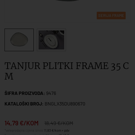
SERIJA FRAME
TANJUR PLITKI FRAME 35 C
M
ŠIFRA PROIZVODA:
9476
KATALOŠKI BROJ:
BNGLX35DU890670
14,79 €/KOM
18,49 €/KOM
*veleprodajna cijena iznosi
11,83 €/kom + pdv