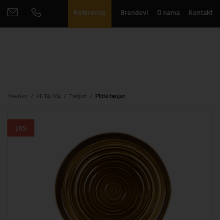
Reference
Brendovi
O nama
Kontakt
Mayoko
KUTAHYA
Tanjuri
Plitki tanjur
20%