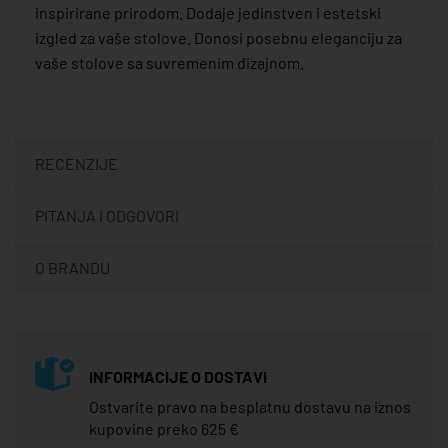
inspirirane prirodom. Dodaje jedinstven i estetski
izgled za vaše stolove. Donosi posebnu eleganciju za
vaše stolove sa suvremenim dizajnom.
RECENZIJE
PITANJA I ODGOVORI
O BRANDU
INFORMACIJE O DOSTAVI
Ostvarite pravo na besplatnu dostavu na iznos
kupovine preko 625 €