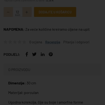
*najniža cijena u prethodnih 30 dana:
13,36 €
DODAJTE U KOŠARICU
kom
NAPOMENA:
Za veće količine kreiramo cijene na upit
0 ocjena
Recenzije
Pitanja i odgovori
PODIJELI:
O PROIZVODU
Dimenzije:
30 cm
Materijal: porculan
Ugodna kolekcija, čije su boje i amorfne forme