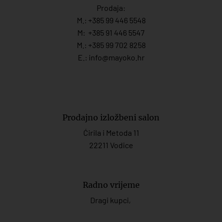
Prodaja:
M.:
+385 99 446 5548
M:
+385 91 446 554
7
M.:
+385 99 702 8258
E.:
info@mayoko.
hr
Prodajno izložbeni salon
Ćirila i Metoda 11
22211 Vodice
Radno vrijeme
Dragi kupci,