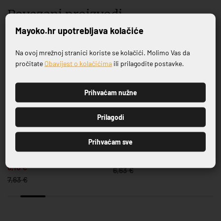
Povezani proizvodi
Mayoko.hr upotrebljava kolačiće
-20%
-20%
Na ovoj mrežnoj stranici koriste se kolačići. Molimo Vas da
Prijavite se na naš newsletter
pročitate
Obavijest o kolačićima
ili prilagodite postavke.
Prihvaćam nužne
PRIJAVI SE
Prilagodi
SERIJA CASA BLUE
SERIJA SALDA
Prihvaćam sve
5
TANJUR PLITKI CASA BLUE
TANJUR PLITKI SALDA 21 CM
OBRUB 19 CM
5,30 €
6,10 €
6,63 €
7,63 €