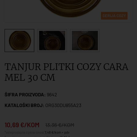
SERIJA COZY
TANJUR PLITKI COZY CARA
MEL 30 CM
ŠIFRA PROIZVODA:
9642
KATALOŠKI BROJ:
ORG30DU855A23
10,69 €/KOM
13,36 €/KOM
*veleprodajna cijena iznosi
7,48 €/kom + pdv