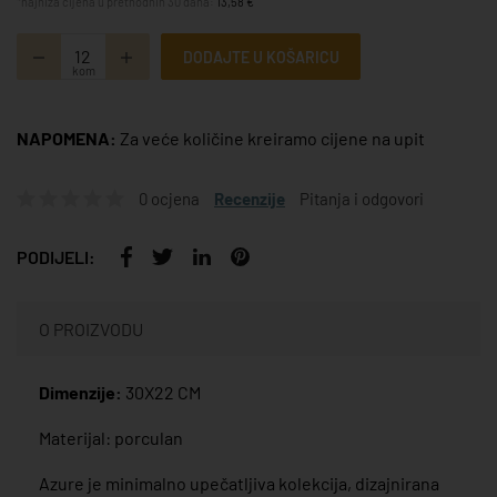
*najniža cijena u prethodnih 30 dana:
13,58 €
DODAJTE U KOŠARICU
kom
NAPOMENA:
Za veće količine kreiramo cijene na upit
0 ocjena
Recenzije
Pitanja i odgovori
PODIJELI:
O PROIZVODU
Dimenzije:
30X22 CM
Materijal: porculan
Azure je minimalno upečatljiva kolekcija, dizajnirana