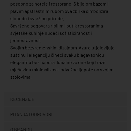
posebno za hotele i restorane. S bijelom bazom i
plavim apstraktnim rubom ova zbirka simbolizira
slobodu i svježinu prirode.
Savršeno odgovara ribljim i butik restoranima
svjetske kuhinje nudeći sofisticiranost i
jednostavnost.
Svojim bezvremenskim dizajnom Azure utjelovljuje
suštinu i eleganciju čineći svaku blagavaonicu
elegantnu bez napora. Idealno za one koji traže
mješavinu minimalizma i odvažne ljepote na svojim
stolovima.
RECENZIJE
PITANJA I ODGOVORI
O BRANDU