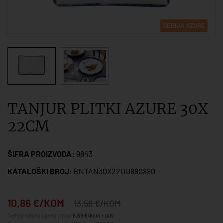
SERIJA AZURE
TANJUR PLITKI AZURE 30X
22CM
ŠIFRA PROIZVODA:
9843
KATALOŠKI BROJ:
BNTAN30X22DU880880
10,86 €/KOM
13,58 €/KOM
*veleprodajna cijena iznosi
8,69 €/kom + pdv