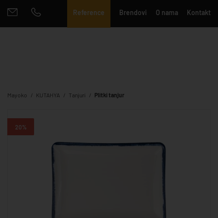
Reference
Brendovi
O nama
Kontakt
Mayoko
KUTAHYA
Tanjuri
Plitki tanjur
20%