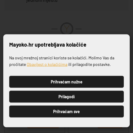
VRHUNSKA KVALITETA PROIZVODA
Mayoko.hr upotrebljava kolačiće
Na ovoj mrežnoj stranici koriste se kolačići. Molimo Vas da
Povezani proizvodi
Prijavite se na naš newsletter
pročitate
Obavijest o kolačićima
ili prilagodite postavke.
Prihvaćam nužne
-20%
-20%
PRIJAVI SE
Prilagodi
Prihvaćam sve
SERIJA CASA BLUE
SERIJA SALDA