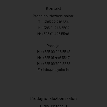
Kontakt
Prodajno izložbeni salon:
T.:
+385 22 216 634
M. +385 91 446 5504
M: +385 91 446 5548
Prodaja:
M.:
+385 99 446 5548
M:
+385 91 446 554
7
M.:
+385 99 702 8258
E.:
info@mayoko.
hr
Prodajno izložbeni salon
Ćirila i Metoda 11