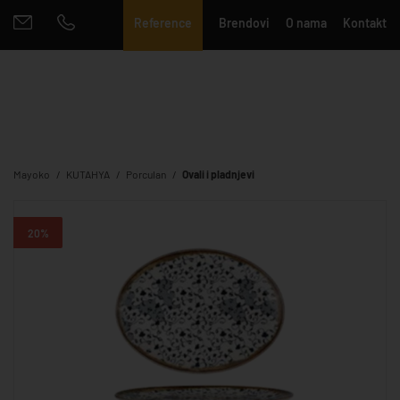
Reference
Brendovi
O nama
Kontakt
Mayoko
KUTAHYA
Porculan
Ovali i pladnjevi
20%