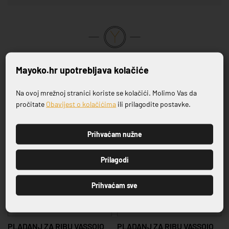
VRHUNSKA KVALITETA PROIZVODA
Mayoko.hr upotrebljava kolačiće
Povezani proizvodi
Na ovoj mrežnoj stranici koriste se kolačići. Molimo Vas da
Prijavite se na naš newsletter
pročitate
Obavijest o kolačićima
ili prilagodite postavke.
-20%
-20%
Prihvaćam nužne
PRIJAVI SE
Prilagodi
Prihvaćam sve
SERIJA VASSOIO
SERIJA VASSOIO
PLADANJ ZA RIBU VASSOIO
PLADANJ ZA RIBU VASSOIO