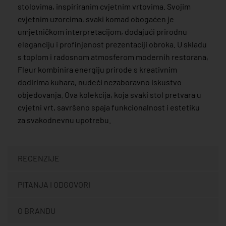
stolovima, inspiriranim cvjetnim vrtovima. Svojim
cvjetnim uzorcima, svaki komad obogaćen je
umjetničkom interpretacijom, dodajući prirodnu
eleganciju i profinjenost prezentaciji obroka. U skladu
s toplom i radosnom atmosferom modernih restorana,
Fleur kombinira energiju prirode s kreativnim
dodirima kuhara, nudeći nezaboravno iskustvo
objedovanja. Ova kolekcija, koja svaki stol pretvara u
cvjetni vrt, savršeno spaja funkcionalnost i estetiku
za svakodnevnu upotrebu.
RECENZIJE
PITANJA I ODGOVORI
O BRANDU