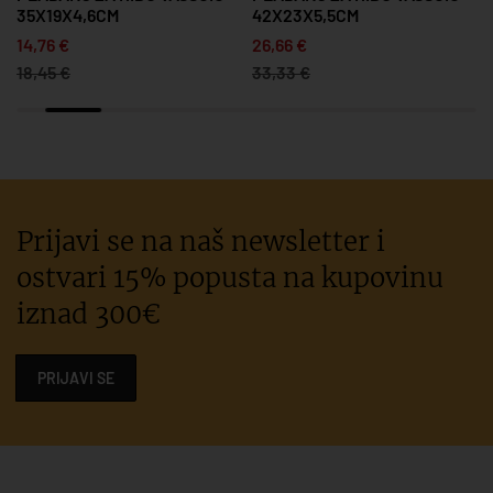
35X19X4,6CM
42X23X5,5CM
14,76 €
26,66 €
18,45 €
33,33 €
Prijavi se na naš newsletter i
ostvari 15% popusta na kupovinu
iznad 300€
PRIJAVI SE