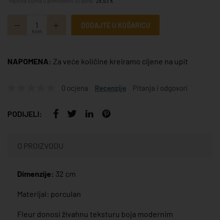
*najniža cijena u prethodnih 30 dana:
28,63 €
DODAJTE U KOŠARICU
kom
NAPOMENA:
Za veće količine kreiramo cijene na upit
0 ocjena
Recenzije
Pitanja i odgovori
PODIJELI:
O PROIZVODU
Dimenzije:
32 cm
Materijal: porculan
Fleur donosi živahnu teksturu boja modernim