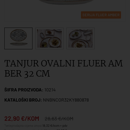
SERIJA FLUER AMBER
TANJUR OVALNI FLUER AM
BER 32 CM
ŠIFRA PROIZVODA:
10214
KATALOŠKI BROJ:
NNBNCOR32KY880878
22,90 €/KOM
28,63 €/KOM
*veleprodajna cijena iznosi
18,32 €/kom + pdv