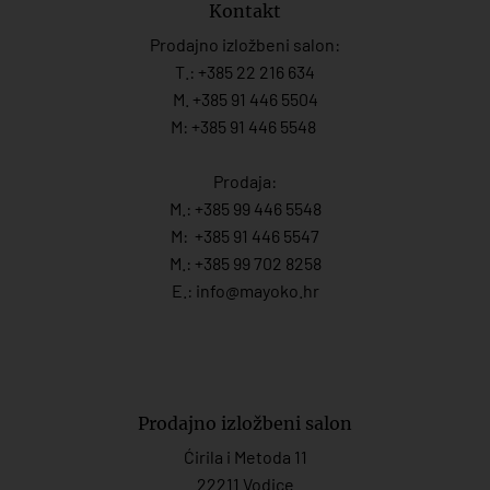
Kontakt
Prodajno izložbeni salon:
T.:
+385 22 216 634
M. +385 91 446 5504
M: +385 91 446 5548
Prodaja:
M.:
+385 99 446 5548
M:
+385 91 446 554
7
M.:
+385 99 702 8258
E.:
info@mayoko.
hr
Prodajno izložbeni salon
Ćirila i Metoda 11
22211 Vodice