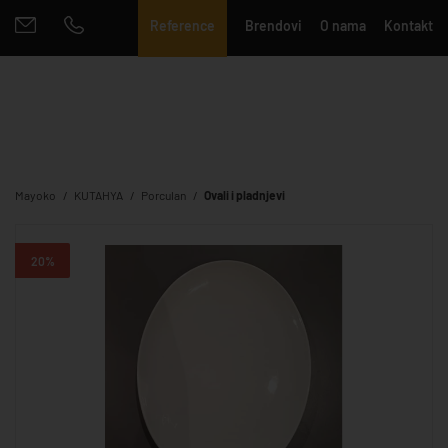
Reference
Brendovi
O nama
Kontakt
Mayoko
KUTAHYA
Porculan
Ovali i pladnjevi
20%