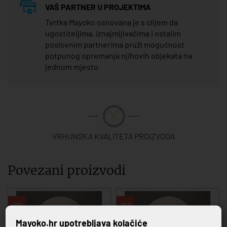
VAŠ PARTNER U PROJEKTIMA
Tvrtka Mayoko osnovana je s ciljem da
ugostiteljima, iznajmljivačima i ostalim
poslovnim partnerima pruži mogućnost
potpunog opremanja njihovih objekata na
jednom mjestu
VRHUNSKA KVALITETA PROIZVODA
Povezani proizvodi
-20%
-20%
Mayoko.hr upotrebljava kolačiće