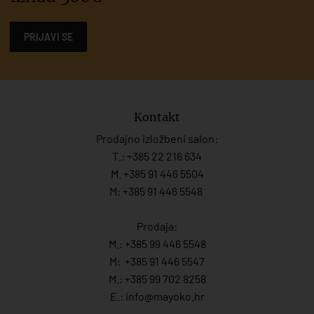
PRIJAVI SE
Kontakt
Prodajno izložbeni salon:
T.:
+385 22 216 634
M. +385 91 446 5504
M: +385 91 446 5548
Prodaja:
M.:
+385 99 446 5548
M:
+385 91 446 554
7
M.:
+385 99 702 8258
E.:
info@mayoko.
hr