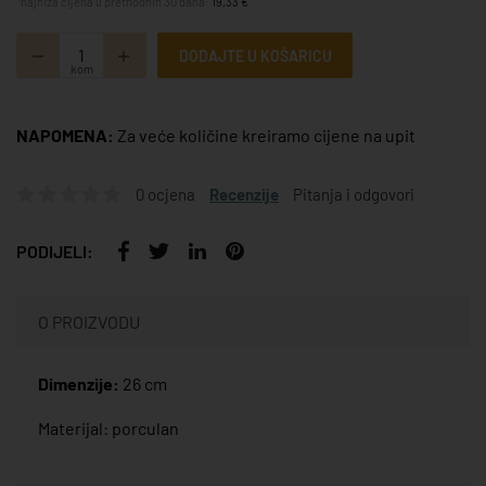
*najniža cijena u prethodnih 30 dana:
19,33 €
DODAJTE U KOŠARICU
kom
NAPOMENA:
Za veće količine kreiramo cijene na upit
0 ocjena
Recenzije
Pitanja i odgovori
PODIJELI:
O PROIZVODU
Dimenzije:
26 cm
Materijal: porculan