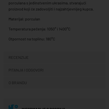
porculana s jedinstvenim ukrasima, stvarajući
proizvod koji će zadovoljiti i najzahtjevnijeg kupca.
Materijal: porculan
Temperatura pečenja: 1050° i 1400°C
Otpornost na toplinu: 180°C
RECENZIJE
PITANJA I ODGOVORI
O BRANDU