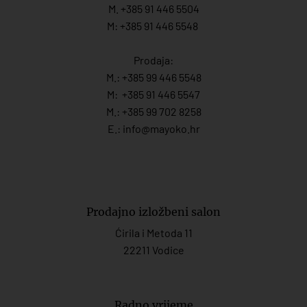
M. +385 91 446 5504
M: +385 91 446 5548
Prodaja:
M.:
+385 99 446 5548
M:
+385 91 446 554
7
M.:
+385 99 702 8258
E.:
info@mayoko.
hr
Prodajno izložbeni salon
Ćirila i Metoda 11
22211 Vodice
Radno vrijeme