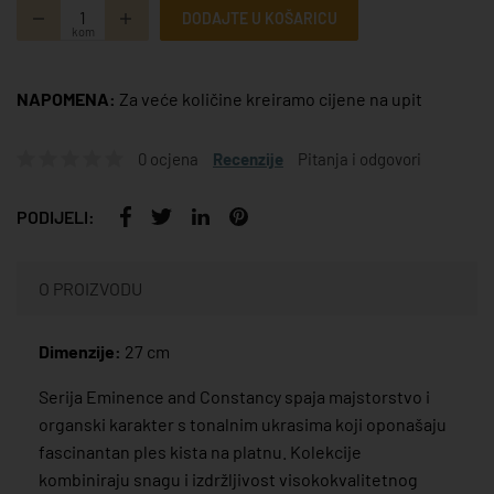
DODAJTE U KOŠARICU
kom
NAPOMENA:
Za veće količine kreiramo cijene na upit
0 ocjena
Recenzije
Pitanja i odgovori
PODIJELI:
O PROIZVODU
Dimenzije:
27 cm
Serija Eminence and Constancy spaja majstorstvo i
organski karakter s tonalnim ukrasima koji oponašaju
fascinantan ples kista na platnu. Kolekcije
kombiniraju snagu i izdržljivost visokokvalitetnog