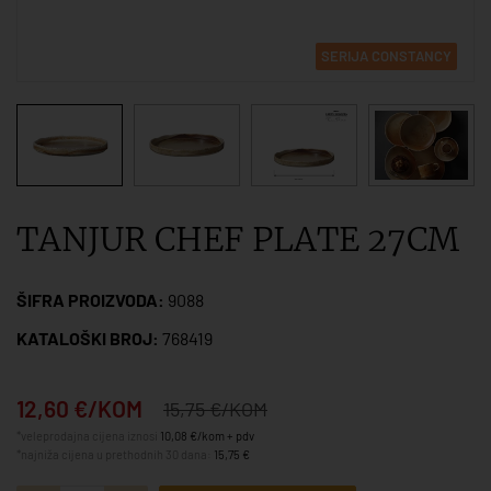
SERIJA CONSTANCY
TANJUR CHEF PLATE 27CM
ŠIFRA PROIZVODA:
9088
KATALOŠKI BROJ:
768419
12,60 €/KOM
15,75 €/KOM
*veleprodajna cijena iznosi
10,08 €/kom + pdv
*najniža cijena u prethodnih 30 dana:
15,75 €