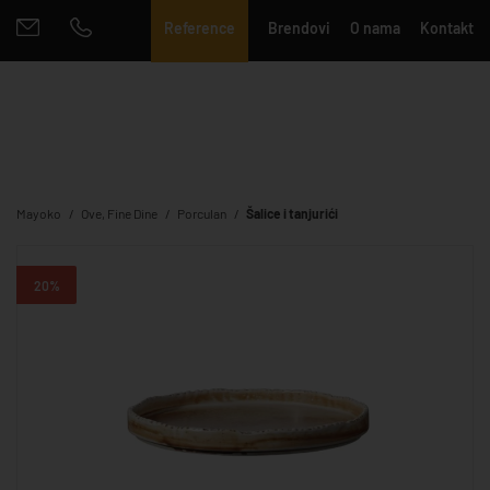
Reference
Brendovi
O nama
Kontakt
Mayoko
Ove, Fine Dine
Porculan
Šalice i tanjurići
20%