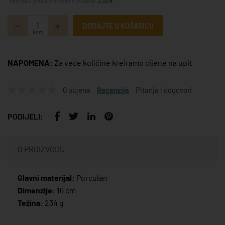
*najniža cijena u prethodnih 30 dana:
2,00 €
DODAJTE U KOŠARICU
kom
NAPOMENA:
Za veće količine kreiramo cijene na upit
0 ocjena
Recenzije
Pitanja i odgovori
PODIJELI:
O PROIZVODU
Glavni materijal:
Porculan
Dimenzije:
16 cm
Težina:
234 g