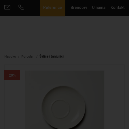
Reference
Brendovi
O nama
Kontakt
Mayoko
Porculan
Šalice i tanjurići
20%