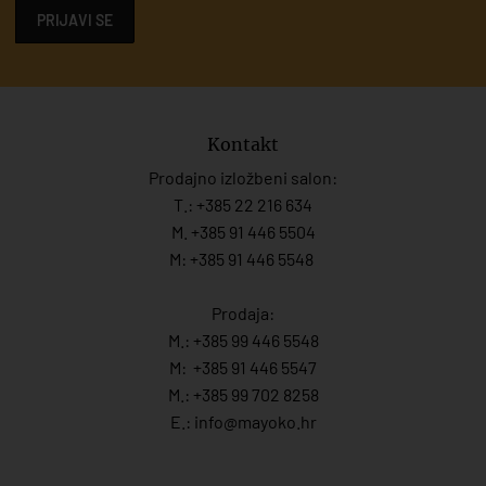
PRIJAVI SE
Kontakt
Prodajno izložbeni salon:
T.:
+385 22 216 634
M. +385 91 446 5504
M: +385 91 446 5548
Prodaja:
M.:
+385 99 446 5548
M:
+385 91 446 554
7
M.:
+385 99 702 8258
E.:
info@mayoko.
hr