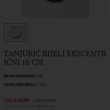
TANJURIĆ BIJELI EKSCENTR
IČNI 16 CM
ŠIFRA PROIZVODA:
491
KATALOŠKI BROJ:
2-504
1,60 €/KOM
2,00 €/KOM
*veleprodajna cijena iznosi
1,28 €/kom + pdv