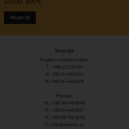
iznad 300€
PRIJAVI SE
Kontakt
Prodajno izložbeni salon:
T.:
+385 22 216 634
M. +385 91 446 5504
M: +385 91 446 5548
Prodaja:
M.:
+385 99 446 5548
M:
+385 91 446 554
7
M.:
+385 99 702 8258
E.:
info@mayoko.
hr