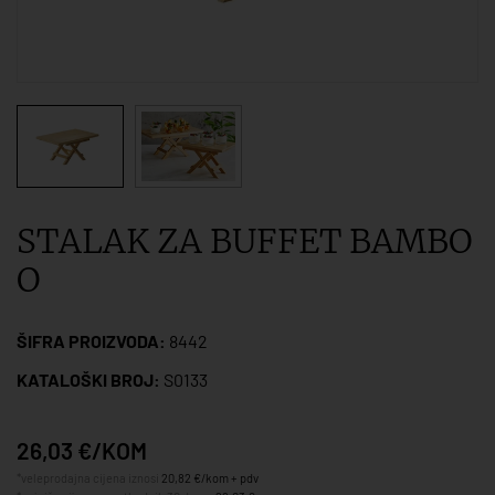
STALAK ZA BUFFET BAMBO
O
ŠIFRA PROIZVODA:
8442
KATALOŠKI BROJ:
S0133
26,03 €/KOM
*veleprodajna cijena iznosi
20,82 €/kom + pdv