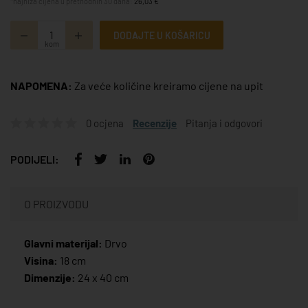
*najniža cijena u prethodnih 30 dana:
26,03 €
DODAJTE U KOŠARICU
kom
NAPOMENA:
Za veće količine kreiramo cijene na upit
0 ocjena
Recenzije
Pitanja i odgovori
PODIJELI:
O PROIZVODU
Glavni materijal:
Drvo
Visina:
18 cm
Dimenzije:
24 x 40 cm