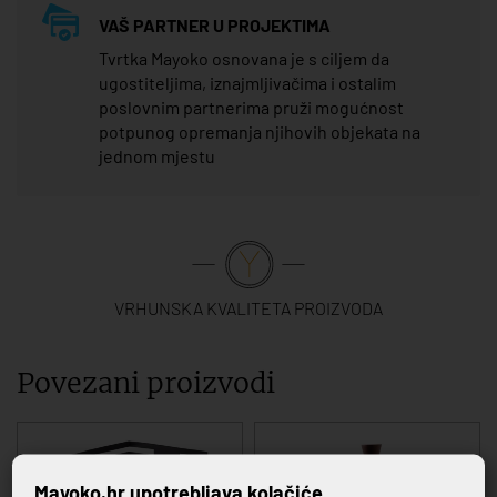
VAŠ PARTNER U PROJEKTIMA
Tvrtka Mayoko osnovana je s ciljem da
ugostiteljima, iznajmljivačima i ostalim
poslovnim partnerima pruži mogućnost
potpunog opremanja njihovih objekata na
jednom mjestu
VRHUNSKA KVALITETA PROIZVODA
Povezani proizvodi
Mayoko.hr upotrebljava kolačiće