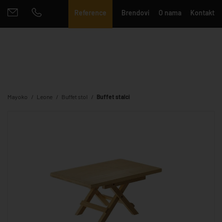
Reference
Brendovi
O nama
Kontakt
Mayoko
Leone
Buffet stol
Buffet stalci