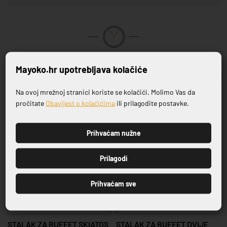
VRHUNSKA KVALITETA PROIZVODA
Mayoko.hr upotrebljava kolačiće
Povezani proizvodi
Na ovoj mrežnoj stranici koriste se kolačići. Molimo Vas da
Prijavite se na naš newsletter
pročitate
Obavijest o kolačićima
ili prilagodite postavke.
Prihvaćam nužne
PRIJAVI SE
Prilagodi
Prihvaćam sve
SERIJA SKIATOS
I
STALAK ZA BUFFET SKIATOS
STALAK ZA BUFFET DVIJE