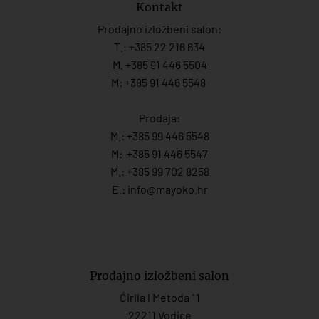
Kontakt
Prodajno izložbeni salon:
T.:
+385 22 216 634
M. +385 91 446 5504
M: +385 91 446 5548
Prodaja:
M.:
+385 99 446 5548
M:
+385 91 446 554
7
M.:
+385 99 702 8258
E.:
info@mayoko.
hr
Prodajno izložbeni salon
Ćirila i Metoda 11
22211 Vodice