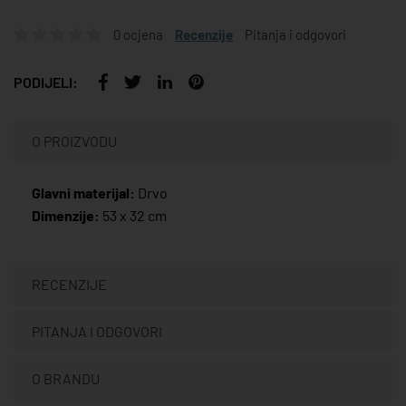
0 ocjena
Recenzije
Pitanja i odgovori
PODIJELI:
O PROIZVODU
Glavni materijal:
Drvo
Dimenzije:
53 x 32 cm
RECENZIJE
PITANJA I ODGOVORI
O BRANDU