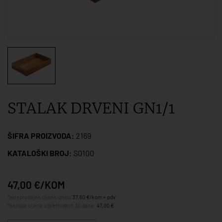
STALAK DRVENI GN1/1
ŠIFRA PROIZVODA:
2169
KATALOŠKI BROJ:
S0100
47,00 €/KOM
*veleprodajna cijena iznosi
37,60 €/kom + pdv
*najniža cijena u prethodnih 30 dana:
47,00 €