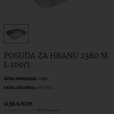
POSUDA ZA HRANU 2380 M
L 100/1
ŠIFRA PROIZVODA:
4988
KATALOŠKI BROJ:
ART.870
41,56 €/KOM
*veleprodajna cijena iznosi
33,25 €/kom + pdv