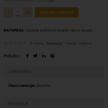
*najniža cijena u prethodnih 30 dana:
41,56 €
DODAJTE U KOŠARICU
kom
NAPOMENA:
Za veće količine kreiramo cijene na upit
0 ocjena
Recenzije
Pitanja i odgovori
PODIJELI:
O PROIZVODU
Glavni materijal:
Aluminij
RECENZIJE