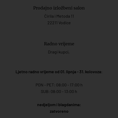
Prodajno izložbeni salon
Ćirila i Metoda 11
22211 Vodice
Radno vrijeme
Dragi kupci,
Ljetno radno vrijeme od 01. lipnja - 31. kolovoza
:
PON - PET: 08:00 - 17:00 h
SUB: 08:00 - 13:00 h
nedjeljom i blagdanima:
zatvoreno