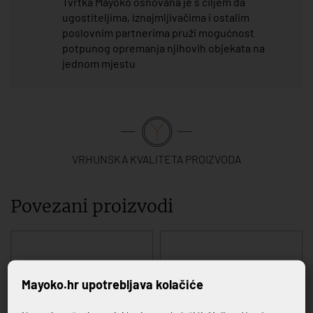
Tvrtka Mayoko osnovana je s ciljem da
ugostiteljima, iznajmljivačima i ostalim
poslovnim partnerima pruži mogućnost
potpunog opremanja njihovih objekata na
jednom mjestu
VRHUNSKA KVALITETA PROIZVODA
Povezani proizvodi
Mayoko.hr upotrebljava kolačiće