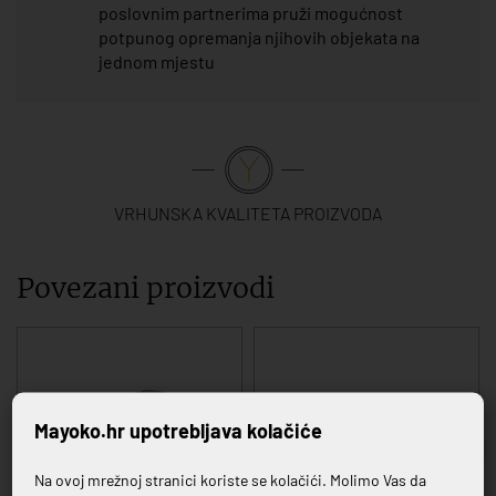
poslovnim partnerima pruži mogućnost
potpunog opremanja njihovih objekata na
jednom mjestu
VRHUNSKA KVALITETA PROIZVODA
Povezani proizvodi
Mayoko.hr upotrebljava kolačiće
Na ovoj mrežnoj stranici koriste se kolačići. Molimo Vas da