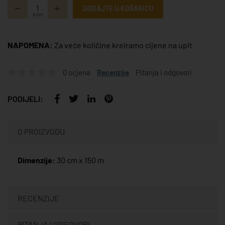
DODAJTE U KOŠARICU
kom
NAPOMENA:
Za veće količine kreiramo cijene na upit
0 ocjena
Recenzije
Pitanja i odgovori
PODIJELI:
O PROIZVODU
Dimenzije:
30 cm x 150 m
RECENZIJE
PITANJA I ODGOVORI