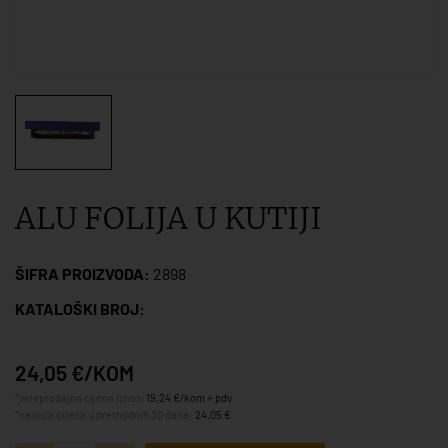
ALU FOLIJA U KUTIJI
ŠIFRA PROIZVODA:
2898
KATALOŠKI BROJ:
24,05 €/KOM
*veleprodajna cijena iznosi
19,24 €/kom + pdv
*najniža cijena u prethodnih 30 dana:
24,05 €