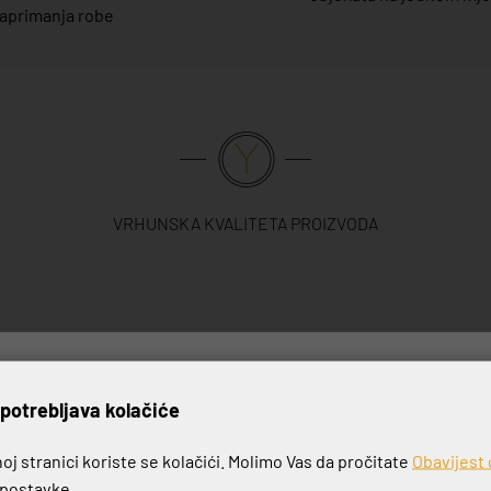
aprimanja robe
VRHUNSKA KVALITETA PROIZVODA
rijavite se na naš newslett
potrebljava kolačiće
-20%
j stranici koriste se kolačići. Molimo Vas da pročitate
Obavijest 
e postavke.