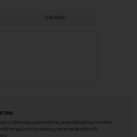
O BRANDU
KTIMA
e s ciljem da ugostiteljima, iznajmljivačima i ostalim
pruži mogućnost potpunog opremanja njihovih
estu