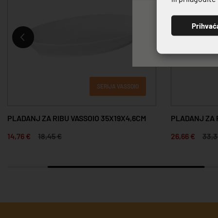
Prihvać
SERIJA VASSOIO
PLADANJ ZA RIBU VASSOIO 35X19X4,6CM
PLADANJ ZA 
14,76 €
18,45 €
26,66 €
33,3