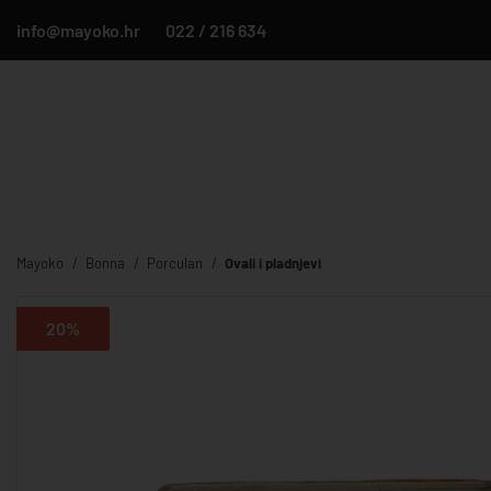
info@mayoko.hr
022 / 216 634
Mayoko
Bonna
Porculan
Ovali i pladnjevi
20%