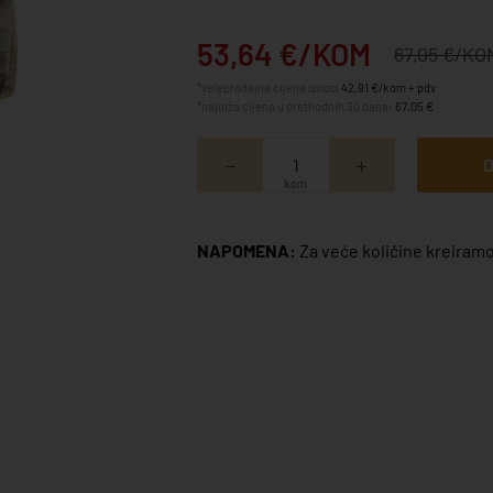
53,64 €/KOM
67,05 €/KO
*veleprodajna cijena iznosi
42,91 €/kom + pdv
*najniža cijena u prethodnih 30 dana:
67,05 €
D
kom
NAPOMENA:
Za veće količine kreiramo