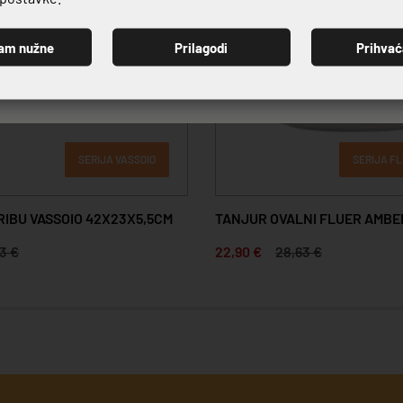
am nužne
Prilagodi
Prihva
PRIJAVI SE
SERIJA VASSOIO
SERIJA F
RIBU VASSOIO 42X23X5,5CM
TANJUR OVALNI FLUER AMBE
3 €
22,90 €
28,63 €