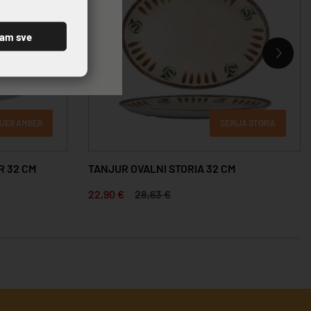
ćam sve
LUER AMBER
SERIJA STORIA
R 32 CM
TANJUR OVALNI STORIA 32 CM
22,90 €
28,63 €