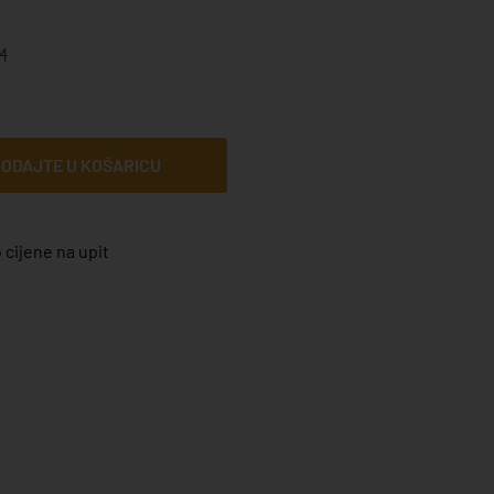
M
ODAJTE U KOŠARICU
 cijene na upit