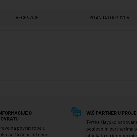
RECENZIJE
PITANJA I ODGOVORI
INFORMACIJE O
VAŠ PARTNER U PROJE
POVRATU
Tvrtka Mayoko osnovana j
ravo na povrat robe u
poslovnim partnerima 
oku od 14 dana od dana
objekata na jednom mj