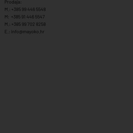
Prodaja:
M.:
+385 99 446 5548
M:
+385 91 446 554
7
M.:
+385 99 702 8258
E.:
info@mayoko.
hr