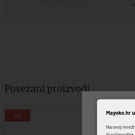
z
Povezani proizvodi
P
Mayoko.hr u
-20%
-20%
Na ovoj mrežno
ili prilagodit