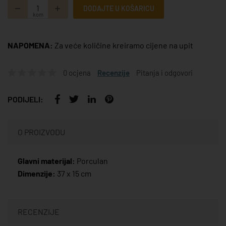
DODAJTE U KOŠARICU
kom
NAPOMENA:
Za veće količine kreiramo cijene na upit
0 ocjena
Recenzije
Pitanja i odgovori
PODIJELI:
O PROIZVODU
Glavni materijal:
Porculan
Dimenzije:
37 x 15 cm
RECENZIJE