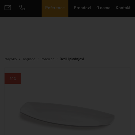
Reference
Brendovi
O nama
Kontakt
Mayoko
Tognana
Porculan
Ovali i pladnjevi
20%