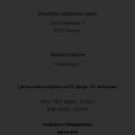
Prodajno izložbeni salon
Ćirila i Metoda 11
22211 Vodice
Radno vrijeme
Dragi kupci,
Ljetno radno vrijeme od 01. lipnja - 31. kolovoza
:
PON - PET: 08:00 - 17:00 h
SUB: 08:00 - 13:00 h
nedjeljom i blagdanima:
zatvoreno