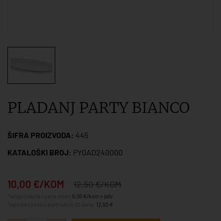
PLADANJ PARTY BIANCO
ŠIFRA PROIZVODA:
445
KATALOŠKI BROJ:
PY0AD240000
10,00 €/KOM
12,50 €/KOM
*veleprodajna cijena iznosi
8,00 €/kom + pdv
*najniža cijena u prethodnih 30 dana:
12,50 €