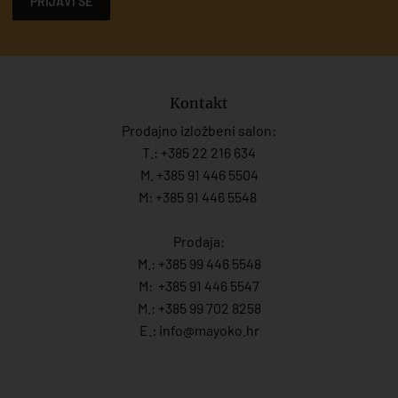
PRIJAVI SE
Kontakt
Prodajno izložbeni salon:
T.:
+385 22 216 634
M. +385 91 446 5504
M: +385 91 446 5548
Prodaja:
M.:
+385 99 446 5548
M:
+385 91 446 554
7
M.:
+385 99 702 8258
E.:
info@mayoko.
hr