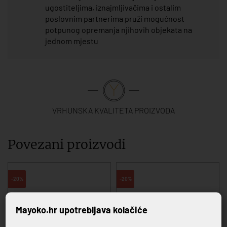
ugostiteljima, iznajmljivačima i ostalim
poslovnim partnerima pruži mogućnost
potpunog opremanja njihovih objekata na
jednom mjestu
VRHUNSKA KVALITETA PROIZVODA
Povezani proizvodi
-20%
-20%
Mayoko.hr upotrebljava kolačiće