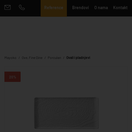
Reference
Brendovi
O nama
Kontakt
Mayoko
Ove, Fine Dine
Porculan
Ovali i pladnjevi
20%