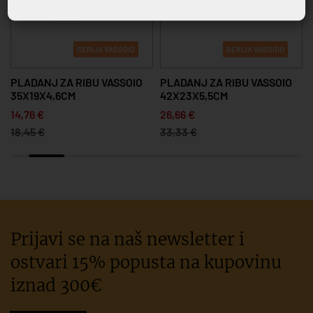
SERIJA VASSOIO
SERIJA VASSOIO
PLADANJ ZA RIBU VASSOIO
PLADANJ ZA RIBU VASSOIO
35X19X4,6CM
42X23X5,5CM
14,76 €
26,66 €
18,45 €
33,33 €
Prijavi se na naš newsletter i
ostvari 15% popusta na kupovinu
iznad 300€