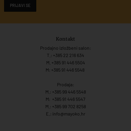
PRIJAVI SE
Kontakt
Prodajno izložbeni salon:
T.:
+385 22 216 634
M. +385 91 446 5504
M: +385 91 446 5548
Prodaja:
M.:
+385 99 446 5548
M:
+385 91 446 554
7
M.:
+385 99 702 8258
E.:
info@mayoko.
hr