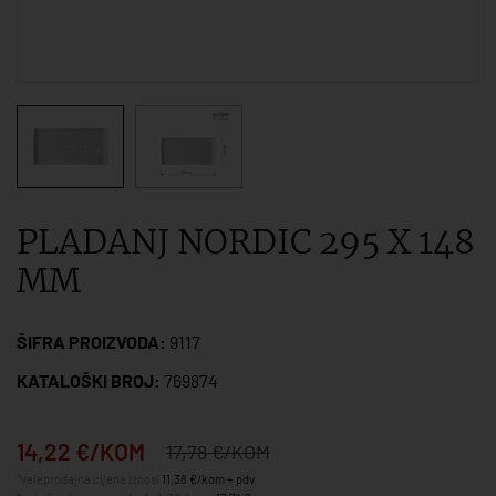
PLADANJ NORDIC 295 X 148
MM
ŠIFRA PROIZVODA:
9117
KATALOŠKI BROJ:
769874
14,22 €/KOM
17,78 €/KOM
*veleprodajna cijena iznosi
11,38 €/kom + pdv