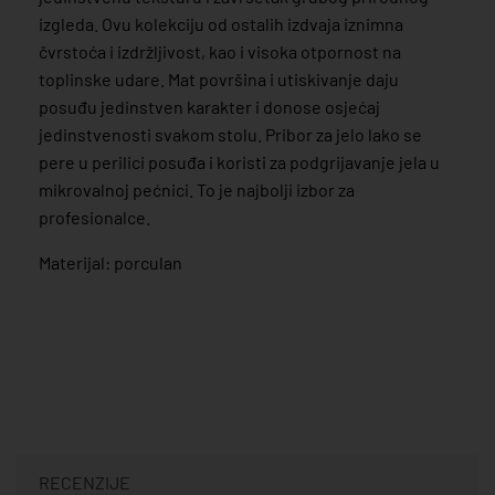
izgleda. Ovu kolekciju od ostalih izdvaja iznimna
čvrstoća i izdržljivost, kao i visoka otpornost na
toplinske udare. Mat površina i utiskivanje daju
posuđu jedinstven karakter i donose osjećaj
jedinstvenosti svakom stolu. Pribor za jelo lako se
pere u perilici posuđa i koristi za podgrijavanje jela u
mikrovalnoj pećnici. To je najbolji izbor za
profesionalce.
Materijal: porculan
RECENZIJE