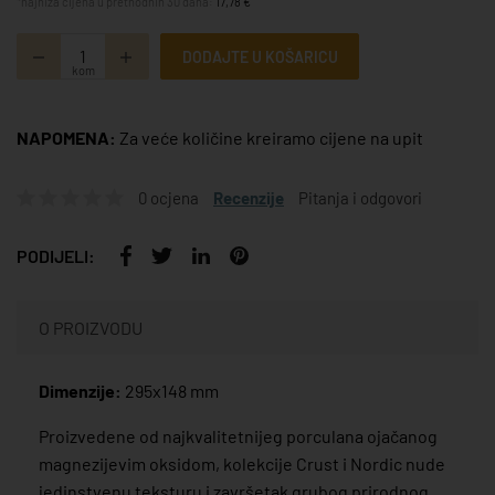
*najniža cijena u prethodnih 30 dana:
17,78 €
DODAJTE U KOŠARICU
kom
NAPOMENA:
Za veće količine kreiramo cijene na upit
0 ocjena
Recenzije
Pitanja i odgovori
PODIJELI:
O PROIZVODU
Dimenzije:
295x148 mm
Proizvedene od najkvalitetnijeg porculana ojačanog
magnezijevim oksidom, kolekcije Crust i Nordic nude
jedinstvenu teksturu i završetak grubog prirodnog