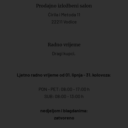
Prodajno izložbeni salon
Ćirila i Metoda 11
22211 Vodice
Radno vrijeme
Dragi kupci,
Ljetno radno vrijeme od 01. lipnja - 31. kolovoza
:
PON - PET: 08:00 - 17:00 h
SUB: 08:00 - 13:00 h
nedjeljom i blagdanima:
zatvoreno