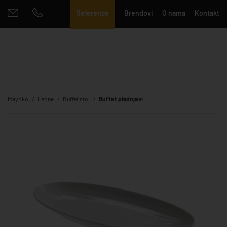
Reference
Brendovi
O nama
Kontakt
Mayoko
Leone
Buffet stol
Buffet pladnjevi