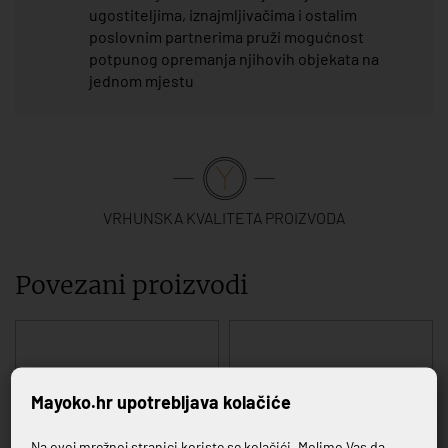
ugostiteljima, iznajmljivačima i ostalim
poslovnim partnerima pruži mogućnost
potpunog opremanja njihovih objekata na
jednom mjestu
VRHUNSKA KVALITETA PROIZVODA
Povezani proizvodi
Mayoko.hr upotrebljava kolačiće
Na ovoj mrežnoj stranici koriste se kolačići. Molimo Vas da