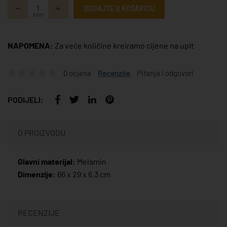
DODAJTE U KOŠARICU
kom
NAPOMENA:
Za veće količine kreiramo cijene na upit
0 ocjena
Recenzije
Pitanja i odgovori
PODIJELI:
O PROIZVODU
Glavni materijal:
Melamin
Dimenzije:
66 x 29 x 6.3 cm
RECENZIJE