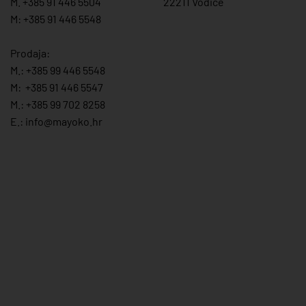
M. +385 91 446 5504
22211 Vodice
M: +385 91 446 5548
Prodaja:
M.:
+385 99 446 5548
M:
+385 91 446 554
7
M.:
+385 99 702 8258
E.:
info@mayoko.
hr