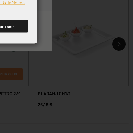
o kolačićima
ćam sve
RIJA VETRO
VETRO 2/4
PLADANJ GN1/1
26,18 €