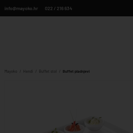
info@mayoko.hr
022 / 216 634
Mayoko
Hendi
Buffet stol
Buffet pladnjevi