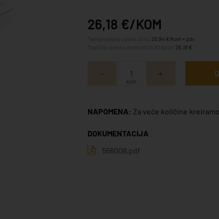
26,18 €/KOM
*veleprodajna cijena iznosi
20,94 €/kom + pdv
*najniža cijena u prethodnih 30 dana:
26,18 €
D
kom
NAPOMENA:
Za veće količine kreiramo
DOKUMENTACIJA
566008.pdf