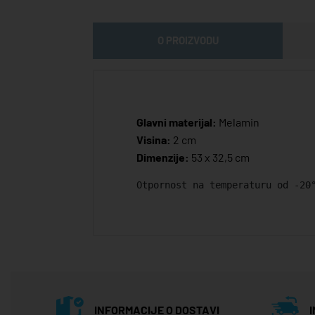
O PROIZVODU
Glavni materijal:
Melamin
Visina:
2 cm
Dimenzije:
53 x 32,5 cm
Otpornost na temperaturu od -20
INFORMACIJE O DOSTAVI