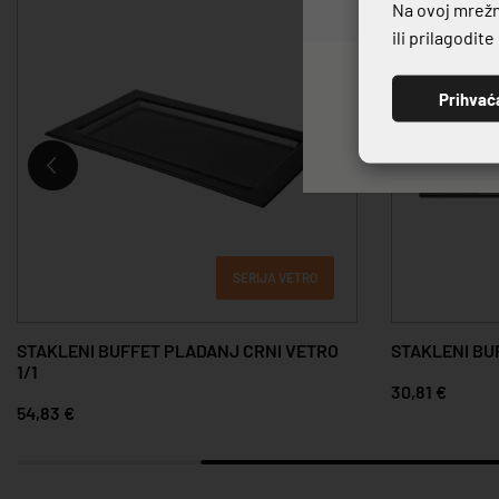
Na ovoj mrežno
ili prilagodit
Prihvać
SERIJA VETRO
STAKLENI BUFFET PLADANJ CRNI VETRO
STAKLENI BU
1/1
30,81 €
54,83 €