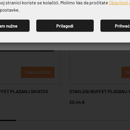
j stranici koriste se kolačići. Molimo Vas da pročitate
Obavijest 
e postavke.
am nužne
Prilagodi
Prihva
PRIJAVI SE
SERIJA SKIATOS
SE
FFET PLADANJ SKIATOS
STAKLENI BUFFET PLADANJ 
20,44 €