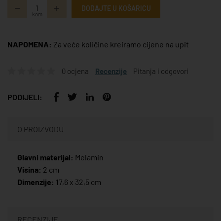
DODAJTE U KOŠARICU
kom
NAPOMENA:
Za veće količine kreiramo cijene na upit
0 ocjena
Recenzije
Pitanja i odgovori
PODIJELI:
O PROIZVODU
Glavni materijal:
Melamin
Visina:
2 cm
Dimenzije:
17,6 x 32,5 cm
RECENZIJE