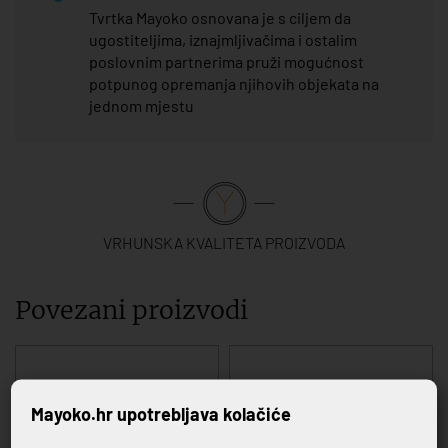
Tvrtka Mayoko osnovana je s ciljem da
ugostiteljima, iznajmljivačima i ostalim
poslovnim partnerima pruži mogućnost
potpunog opremanja njihovih objekata na
jednom mjestu
VRHUNSKA KVALITETA PROIZVODA
Povezani proizvodi
Mayoko.hr upotrebljava kolačiće