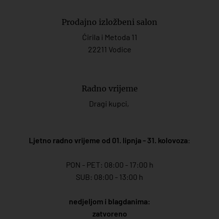
Prodajno izložbeni salon
Ćirila i Metoda 11
22211 Vodice
Radno vrijeme
Dragi kupci,
Ljetno radno vrijeme od 01. lipnja - 31. kolovoza
:
PON - PET: 08:00 - 17:00 h
SUB: 08:00 - 13:00 h
nedjeljom i blagdanima:
zatvoreno