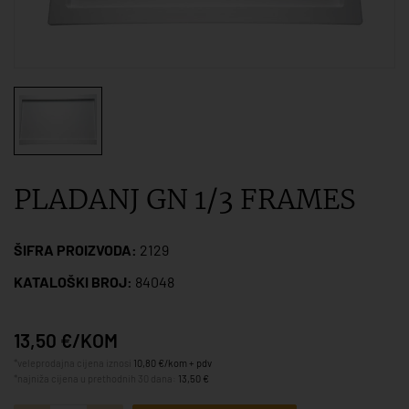
PLADANJ GN 1/3 FRAMES
ŠIFRA PROIZVODA:
2129
KATALOŠKI BROJ:
84048
13,50 €/KOM
*veleprodajna cijena iznosi
10,80 €/kom + pdv
*najniža cijena u prethodnih 30 dana:
13,50 €