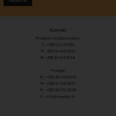
PRIJAVI SE
Kontakt
Prodajno izložbeni salon:
T.:
+385 22 216 634
M. +385 91 446 5504
M: +385 91 446 5548
Prodaja:
M.:
+385 99 446 5548
M:
+385 91 446 554
7
M.:
+385 99 702 8258
E.:
info@mayoko.
hr