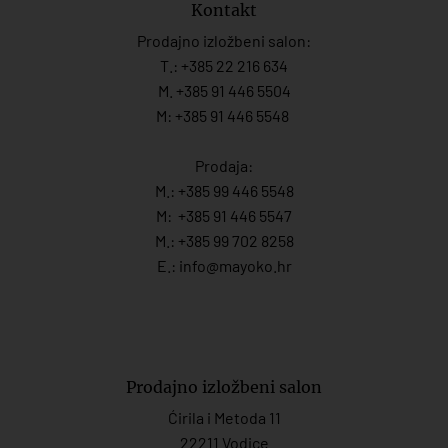
Kontakt
Prodajno izložbeni salon:
T.:
+385 22 216 634
M. +385 91 446 5504
M: +385 91 446 5548
Prodaja:
M.:
+385 99 446 5548
M:
+385 91 446 554
7
M.:
+385 99 702 8258
E.:
info@mayoko.
hr
Prodajno izložbeni salon
Ćirila i Metoda 11
22211 Vodice