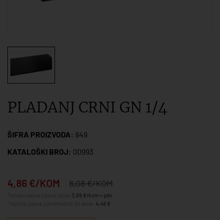
PLADANJ CRNI GN 1/4
ŠIFRA PROIZVODA:
849
KATALOŠKI BROJ:
00993
4,86 €/KOM
6,08 €/KOM
*veleprodajna cijena iznosi
3,89 €/kom + pdv
*najniža cijena u prethodnih 30 dana:
4,48 €