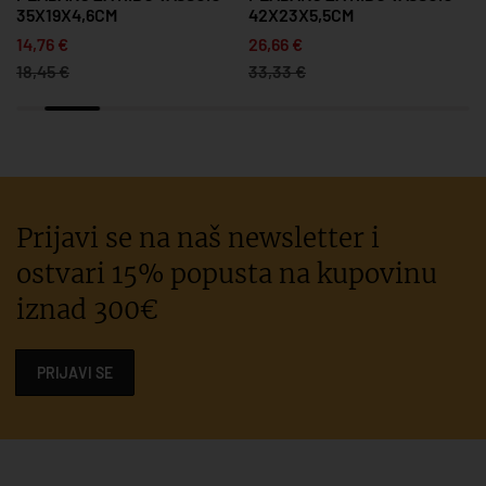
35X19X4,6CM
42X23X5,5CM
14,76 €
26,66 €
18,45 €
33,33 €
Prijavi se na naš newsletter i
ostvari 15% popusta na kupovinu
iznad 300€
PRIJAVI SE