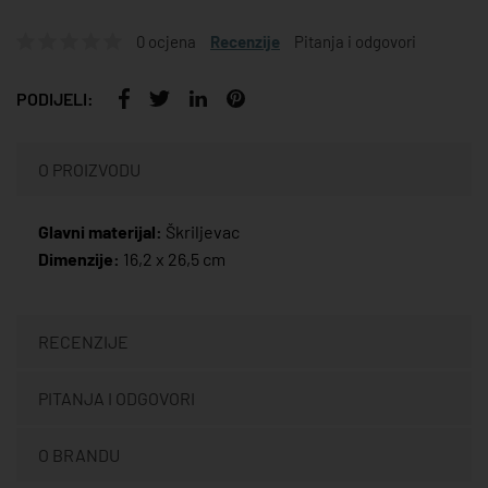
0 ocjena
Recenzije
Pitanja i odgovori
PODIJELI:
O PROIZVODU
Glavni materijal:
Škriljevac
Dimenzije:
16,2 x 26,5 cm
RECENZIJE
PITANJA I ODGOVORI
O BRANDU