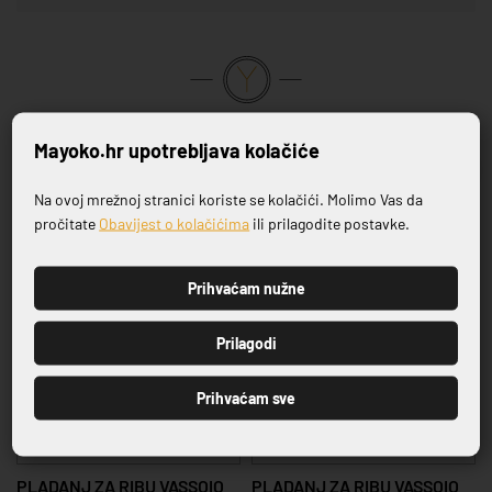
VRHUNSKA KVALITETA PROIZVODA
Mayoko.hr upotrebljava kolačiće
Povezani proizvodi
Na ovoj mrežnoj stranici koriste se kolačići. Molimo Vas da
Prijavite se na naš newsletter
pročitate
Obavijest o kolačićima
ili prilagodite postavke.
-20%
-20%
Prihvaćam nužne
PRIJAVI SE
Prilagodi
Prihvaćam sve
SERIJA VASSOIO
SERIJA VASSOIO
PLADANJ ZA RIBU VASSOIO
PLADANJ ZA RIBU VASSOIO