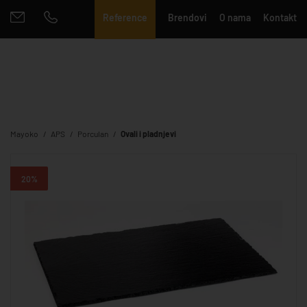
Reference
Brendovi
O nama
Kontakt
Mayoko
APS
Porculan
Ovali i pladnjevi
20%