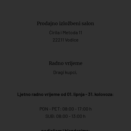
Prodajno izložbeni salon
Ćirila i Metoda 11
22211 Vodice
Radno vrijeme
Dragi kupci,
Ljetno radno vrijeme od 01. lipnja - 31. kolovoza
:
PON - PET: 08:00 - 17:00 h
SUB: 08:00 - 13:00 h
nedjeljom i blagdanima: