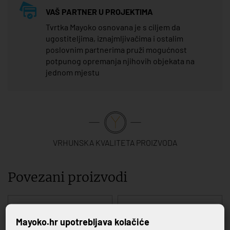
VAŠ PARTNER U PROJEKTIMA
Tvrtka Mayoko osnovana je s ciljem da
ugostiteljima, iznajmljivačima i ostalim
poslovnim partnerima pruži mogućnost
potpunog opremanja njihovih objekata na
jednom mjestu
VRHUNSKA KVALITETA PROIZVODA
Povezani proizvodi
Mayoko.hr upotrebljava kolačiće