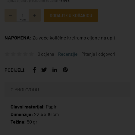
*najniža cijena u prethodnih 30 dana:
45,64 €
DODAJTE U KOŠARICU
kom
NAPOMENA:
Za veće količine kreiramo cijene na upit
0 ocjena
Recenzije
Pitanja i odgovori
PODIJELI:
O PROIZVODU
Glavni materijal:
Papir
Dimenzije:
22,5 x 16 cm
Težina:
50 gr