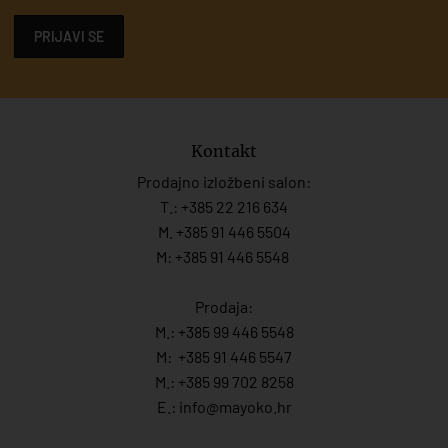
PRIJAVI SE
Kontakt
Prodajno izložbeni salon:
T.:
+385 22 216 634
M. +385 91 446 5504
M: +385 91 446 5548
Prodaja:
M.:
+385 99 446 5548
M:
+385 91 446 554
7
M.:
+385 99 702 8258
E.:
info@mayoko.
hr