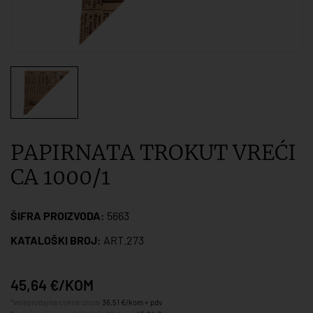
PAPIRNATA TROKUT VREĆI
CA 1000/1
ŠIFRA PROIZVODA:
5663
KATALOŠKI BROJ:
ART.273
45,64 €/KOM
*veleprodajna cijena iznosi
36,51 €/kom + pdv