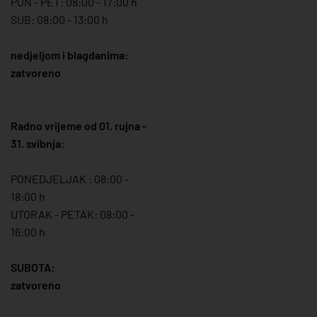
PON - PET: 08:00 - 17:00 h
SUB: 08:00 - 13:00 h
nedjeljom i blagdanima:
zatvoreno
Radno vrijeme od 01. rujna -
31. svibnja:
PONEDJELJAK : 08:00 -
18:00 h
UTORAK - PETAK: 08:00 -
16:00 h
SUBOTA:
zatvoreno