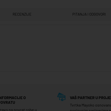
RECENZIJE
PITANJA I ODGOVORI
INFORMACIJE O
VAŠ PARTNER U PROJE
POVRATU
Tvrtka Mayoko osnovana j
ravo na povrat robe u
poslovnim partnerima 