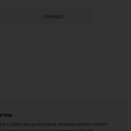
O BRANDU
KTIMA
e s ciljem da ugostiteljima, iznajmljivačima i ostalim
pruži mogućnost potpunog opremanja njihovih