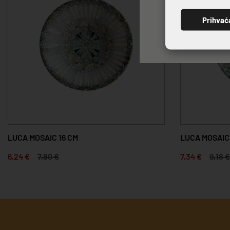
Prihvać
LUCA MOSAIC 16 CM
LUCA MOSAIC 
6,24 €
7,80 €
7,34 €
9,18 €