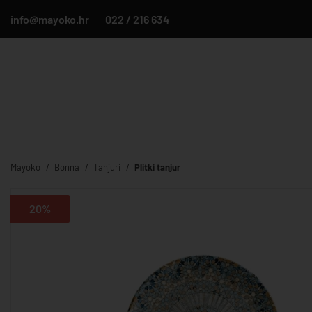
info@mayoko.hr
022 / 216 634
Mayoko
Bonna
Tanjuri
Plitki tanjur
20%