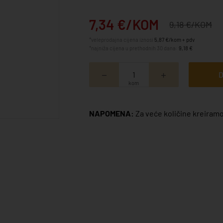
7,34 €/KOM
9,18 €/KOM
*veleprodajna cijena iznosi
5,87 €/kom + pdv
*najniža cijena u prethodnih 30 dana:
9,18 €
D
kom
NAPOMENA:
Za veće količine kreiramo