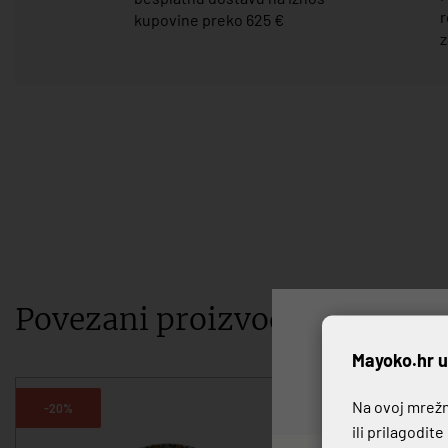
r
kupovine preko 625 €
z
Povezani proizvodi
P
Mayoko.hr u
Na ovoj mrežno
-20%
-20%
ili prilagodit