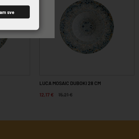
ćam sve
LUCA MOSAIC DUBOKI 28 CM
12,17 €
15,21 €