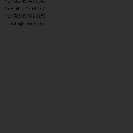
M.:
+385 99 446 5548
M:
+385 91 446 554
7
M.:
+385 99 702 8258
E.:
info@mayoko.
hr