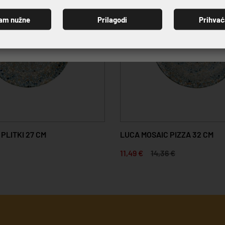
am nužne
Prilagodi
Prihva
PRIJAVI SE
PLITKI 27 CM
LUCA MOSAIC PIZZA 32 CM
11,49 €
14,36 €