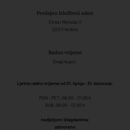
Prodajno izložbeni salon
Ćirila i Metoda 11
22211 Vodice
Radno vrijeme
Dragi kupci,
Ljetno radno vrijeme od 01. lipnja - 31. kolovoza
:
PON - PET: 08:00 - 17:00 h
SUB: 08:00 - 13:00 h
nedjeljom i blagdanima:
zatvoreno