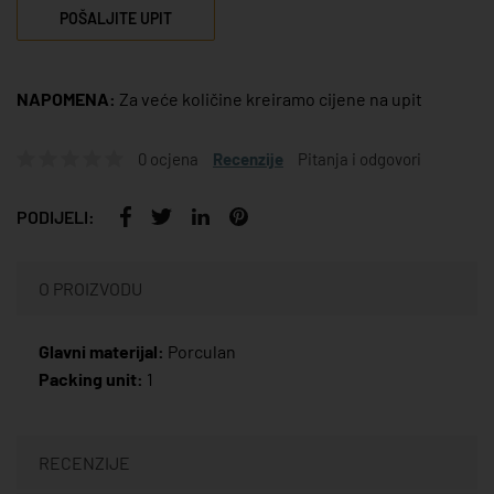
POŠALJITE UPIT
NAPOMENA:
Za veće količine kreiramo cijene na upit
0 ocjena
Recenzije
Pitanja i odgovori
PODIJELI:
O PROIZVODU
Glavni materijal:
Porculan
Packing unit:
1
RECENZIJE