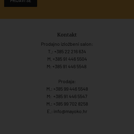
PRIJAVI SE
Kontakt
Prodajno izložbeni salon:
T.:
+385 22 216 634
M. +385 91 446 5504
M: +385 91 446 5548
Prodaja:
M.:
+385 99 446 5548
M:
+385 91 446 554
7
M.:
+385 99 702 8258
E.:
info@mayoko.
hr