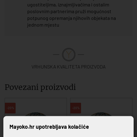
ugostiteljima, iznajmljivačima i ostalim
poslovnim partnerima pruži mogućnost
potpunog opremanja njihovih objekata na
jednom mjestu
VRHUNSKA KVALITETA PROIZVODA
Povezani proizvodi
-20%
-20%
Mayoko.hr upotrebljava kolačiće