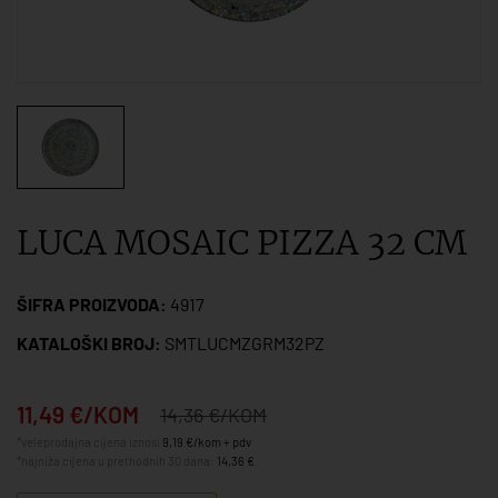
LUCA MOSAIC PIZZA 32 CM
ŠIFRA PROIZVODA:
4917
KATALOŠKI BROJ:
SMTLUCMZGRM32PZ
11,49 €/KOM
14,36 €/KOM
*veleprodajna cijena iznosi
9,19 €/kom + pdv
*najniža cijena u prethodnih 30 dana:
14,36 €