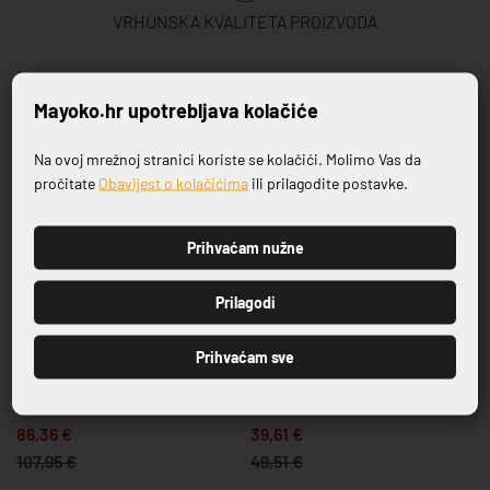
VRHUNSKA KVALITETA PROIZVODA
Povezani proizvodi
Mayoko.hr upotrebljava kolačiće
Na ovoj mrežnoj stranici koriste se kolačići. Molimo Vas da
Prijavite se na naš newsletter
-20%
-20%
pročitate
Obavijest o kolačićima
ili prilagodite postavke.
Prihvaćam nužne
PRIJAVI SE
Prilagodi
Prihvaćam sve
LONAC PLITKI,13L, fi
LONAC SREDNJE DUBINE, fi
36cm,SERIJA MASTER
20 cm,3,75L,SERIJA MASTER
86,36 €
39,61 €
107,95 €
49,51 €