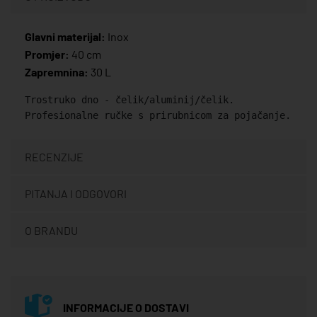
Glavni materijal:
Inox
Promjer:
40 cm
Zapremnina:
30 L
Trostruko dno - čelik/aluminij/čelik.
Profesionalne ručke s prirubnicom za pojačanje.
RECENZIJE
PITANJA I ODGOVORI
O BRANDU
INFORMACIJE O DOSTAVI