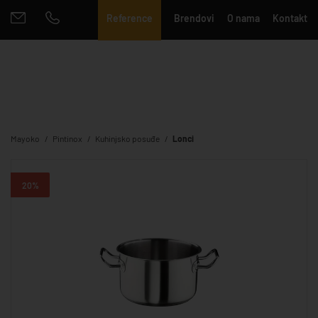
Reference
Brendovi
O nama
Kontakt
Mayoko
Pintinox
Kuhinjsko posuđe
Lonci
20%