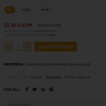
30 L
42,75 L
58,75 L
112,80 €/KOM
141,00 €/KOM
*veleprodajna cijena iznosi
112,80 €/kom + pdv
*najniža cijena u prethodnih 30 dana:
112,80 €
DODAJTE U KOŠARICU
kom
NAPOMENA:
Za veće količine kreiramo cijene na upit
0 ocjena
Recenzije
Pitanja i odgovori
PODIJELI:
O PROIZVODU