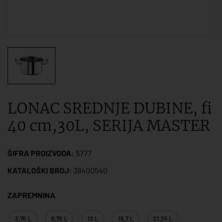
LONAC SREDNJE DUBINE, fi
40 cm,30L, SERIJA MASTER
ŠIFRA PROIZVODA:
5777
KATALOŠKI BROJ:
38400540
ZAPREMNINA
3,75 L
9,75 L
12 L
15,7 L
21,25 L