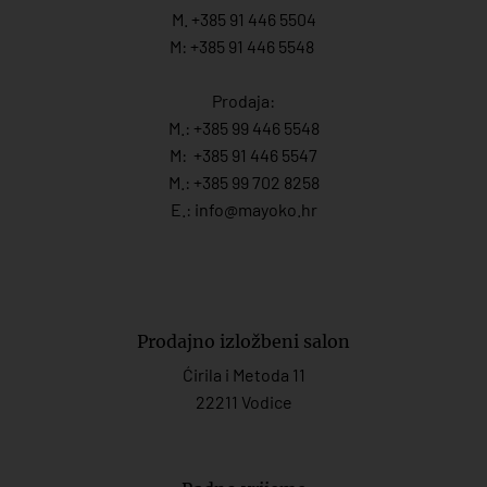
M. +385 91 446 5504
M: +385 91 446 5548
Prodaja:
M.:
+385 99 446 5548
M:
+385 91 446 554
7
M.:
+385 99 702 8258
E.:
info@mayoko.
hr
Prodajno izložbeni salon
Ćirila i Metoda 11
22211 Vodice