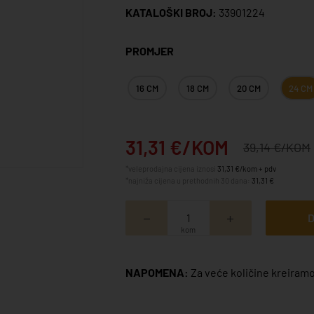
KATALOŠKI BROJ:
33901224
PROMJER
16 CM
18 CM
20 CM
24 CM
31,31 €/KOM
39,14 €/KOM
*veleprodajna cijena iznosi
31,31 €/kom + pdv
*najniža cijena u prethodnih 30 dana:
31,31 €
D
kom
NAPOMENA:
Za veće količine kreiramo