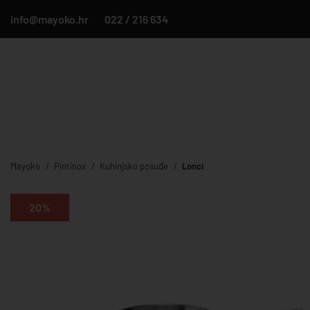
info@mayoko.hr
022 / 216 634
Mayoko
Pintinox
Kuhinjsko posuđe
Lonci
20%