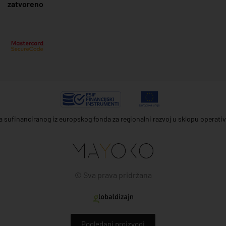
zatvoreno
ta sufinanciranog iz europskog fonda za regionalni razvoj u sklopu operat
© Sva prava pridržana
Pogledani proizvodi