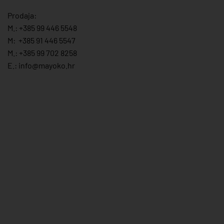
Prodaja:
M.:
+385 99 446 5548
M:
+385 91 446 554
7
M.:
+385 99 702 8258
E.:
info@mayoko.
hr