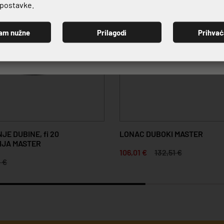
e postavke.
am nužne
Prilagodi
Prihva
PRIJAVI SE
E DUBINE, fi 20
LONAC DUBOKI MASTER
RIJA MASTER
106,01 €
132,51 €
1 €