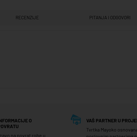
RECENZIJE
PITANJA I ODGOVORI
INFORMACIJE O
VAŠ PARTNER U PROJE
POVRATU
Tvrtka Mayoko osnovana j
ravo na povrat robe u
poslovnim partnerima 