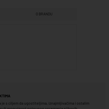
O BRANDU
KTIMA
e s ciljem da ugostiteljima, iznajmljivačima i ostalim
pruži mogućnost potpunog opremanja njihovih