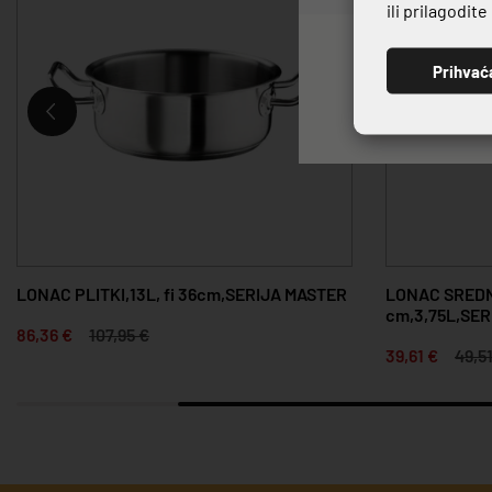
ili prilagodit
Prihvać
LONAC PLITKI,13L, fi 36cm,SERIJA MASTER
LONAC SREDNJ
cm,3,75L,SE
86,36 €
107,95 €
39,61 €
49,5