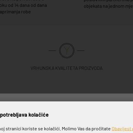
oku od 14 dana od dana
objekata na jednom mj
aprimanja robe
VRHUNSKA KVALITETA PROIZVODA
rijavite se na naš newslett
potrebljava kolačiće
-20%
j stranici koriste se kolačići. Molimo Vas da pročitate
Obavijest 