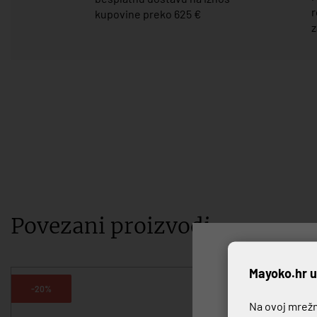
r
kupovine preko 625 €
z
Povezani proizvodi
P
Mayoko.hr u
-20%
-20%
Na ovoj mrežno