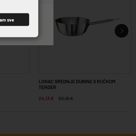
ćam sve
LONAC SREDNJE DUBINE S RUČKOM
TENDER
24,13 €
30,16 €