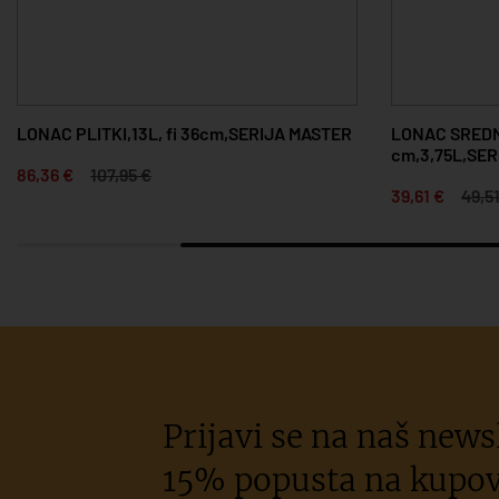
LONAC PLITKI,13L, fi 36cm,SERIJA MASTER
LONAC SREDNJ
cm,3,75L,SE
86,36 €
107,95 €
39,61 €
49,5
Prijavi se na naš newsl
15% popusta na kupov