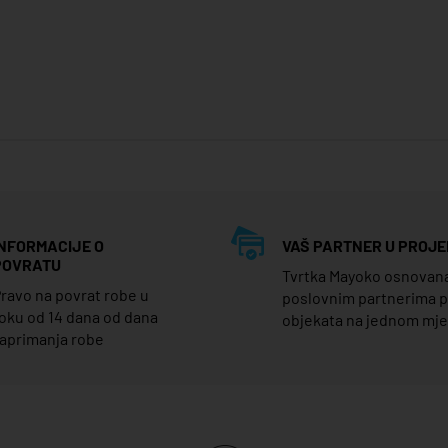
INFORMACIJE O
VAŠ PARTNER U PROJE
POVRATU
Tvrtka Mayoko osnovana j
ravo na povrat robe u
poslovnim partnerima 
oku od 14 dana od dana
objekata na jednom mj
aprimanja robe