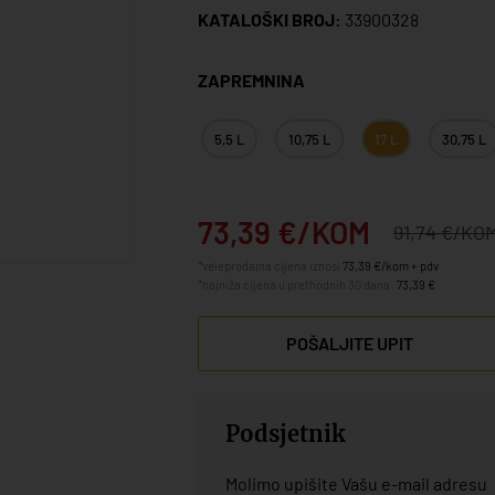
KATALOŠKI BROJ:
33900328
ZAPREMNINA
5,5 L
10,75 L
17 L
30,75 L
73,39 €/KOM
91,74 €/KO
*veleprodajna cijena iznosi
73,39 €/kom + pdv
*najniža cijena u prethodnih 30 dana:
73,39 €
POŠALJITE UPIT
Podsjetnik
Molimo upišite Vašu e-mail adresu