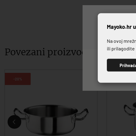
P
Mayoko.hr u
Na ovoj mrežno
ili prilagodit
Povezani proizvodi
Prihvać
-20%
-20%