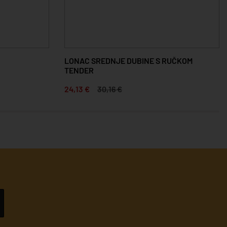
LONAC SREDNJE DUBINE S RUČKOM
TENDER
24,13 €
30,16 €