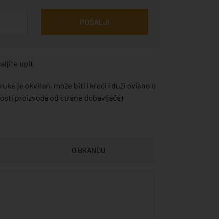
POŠALJI
ljite upit
uke je okviran, može biti i kraći i duži ovisno o
sti proizvoda od strane dobavljača)
O BRANDU