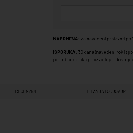
NAPOMENA:
Za navedeni proizvod poša
ISPORUKA:
30 dana
(navedeni rok ispor
potrebnom roku proizvodnje i dostupno
RECENZIJE
PITANJA I ODGOVORI