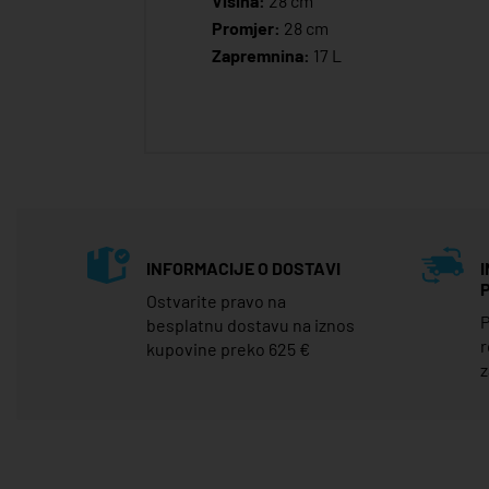
Visina:
28 cm
Promjer:
28 cm
Zapremnina:
17 L
INFORMACIJE O DOSTAVI
Ostvarite pravo na
P
besplatnu dostavu na iznos
r
kupovine preko 625 €
z