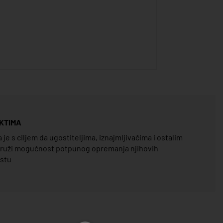
KTIMA
e s ciljem da ugostiteljima, iznajmljivačima i ostalim
pruži mogućnost potpunog opremanja njihovih
estu