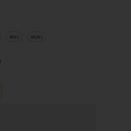
36,5 L
50,25 L
M