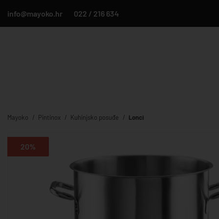
info@mayoko.hr
022 / 216 634
Mayoko
Pintinox
Kuhinjsko posuđe
Lonci
20%