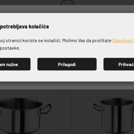
rijavite se na naš newslett
VRHUNSKA KVALITETA PROIZVODA
potrebljava kolačiće
j stranici koriste se kolačići. Molimo Vas da pročitate
Obavijest 
e postavke.
am nužne
Prilagodi
Prihva
PRIJAVI SE
-20%