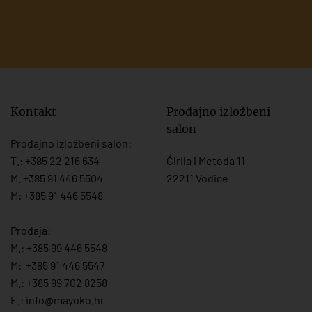
Kontakt
Prodajno izložbeni
salon
Prodajno izložbeni salon:
T.:
+385 22 216 634
Ćirila i Metoda 11
M. +385 91 446 5504
22211 Vodice
M: +385 91 446 5548
Prodaja:
M.:
+385 99 446 5548
M:
+385 91 446 554
7
M.:
+385 99 702 8258
E.:
info@mayoko.
hr