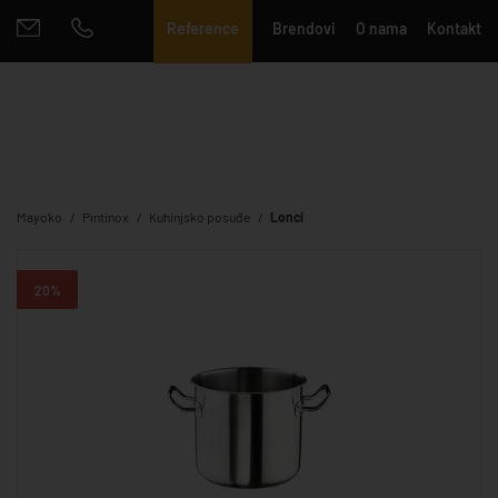
Reference
Brendovi
O nama
Kontakt
Mayoko
Pintinox
Kuhinjsko posuđe
Lonci
20%