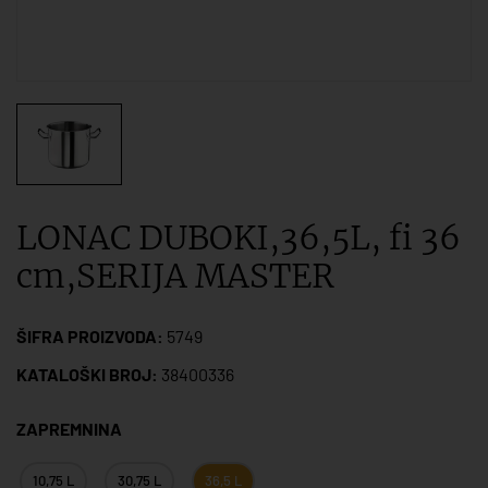
LONAC DUBOKI,36,5L, fi 36
cm,SERIJA MASTER
ŠIFRA PROIZVODA:
5749
KATALOŠKI BROJ:
38400336
ZAPREMNINA
10,75 L
30,75 L
36,5 L