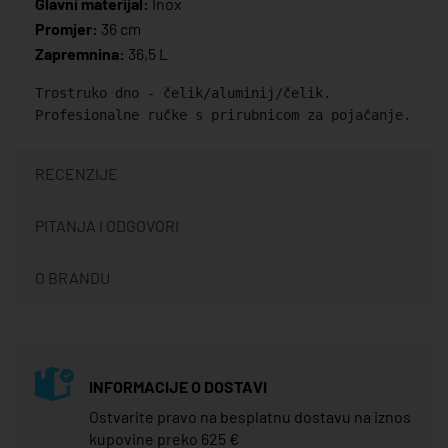
Glavni materijal:
Inox
Promjer:
36 cm
Zapremnina:
36,5 L
Trostruko dno - čelik/aluminij/čelik.
Profesionalne ručke s prirubnicom za pojačanje.
RECENZIJE
PITANJA I ODGOVORI
O BRANDU
INFORMACIJE O DOSTAVI
Ostvarite pravo na besplatnu dostavu na iznos
kupovine preko 625 €