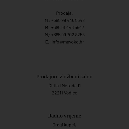
Prodaja:
M.:
+385 99 446 5548
M:
+385 91 446 554
7
M.:
+385 99 702 8258
E.:
info@mayoko.
hr
Prodajno izložbeni salon
Ćirila i Metoda 11
22211 Vodice
Radno vrijeme
Dragi kupci,