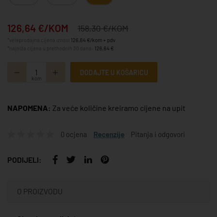
126,64 €/KOM
158,30 €/KOM
*veleprodajna cijena iznosi
126,64 €/kom + pdv
*najniža cijena u prethodnih 30 dana:
126,64 €
DODAJTE U KOŠARICU
kom
NAPOMENA:
Za veće količine kreiramo cijene na upit
0 ocjena
Recenzije
Pitanja i odgovori
PODIJELI:
O PROIZVODU