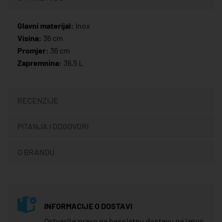
Glavni materijal:
Inox
Visina:
36 cm
Promjer:
36 cm
Zapremnina:
36,5 L
RECENZIJE
PITANJA I ODGOVORI
O BRANDU
INFORMACIJE O DOSTAVI
Ostvarite pravo na besplatnu dostavu na iznos