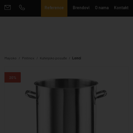
Reference
Brendovi
O nama
Kontakt
Mayoko
Pintinox
Kuhinjsko posuđe
Lonci
20%