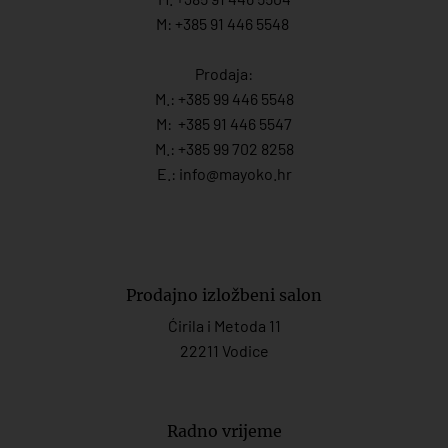
M: +385 91 446 5548
Prodaja:
M.:
+385 99 446 5548
M:
+385 91 446 554
7
M.:
+385 99 702 8258
E.:
info@mayoko.
hr
Prodajno izložbeni salon
Ćirila i Metoda 11
22211 Vodice
Radno vrijeme