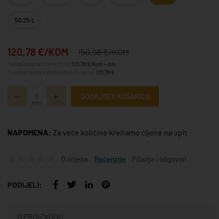
50,25 L
120,78 €/KOM
150,98 €/KOM
*veleprodajna cijena iznosi
120,78 €/kom + pdv
*najniža cijena u prethodnih 30 dana:
120,78 €
DODAJTE U KOŠARICU
kom
NAPOMENA:
Za veće količine kreiramo cijene na upit
0 ocjena
Recenzije
Pitanja i odgovori
PODIJELI:
O PROIZVODU