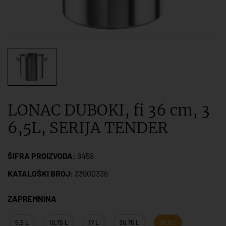
LONAC DUBOKI, fi 36 cm, 3
6,5L, SERIJA TENDER
ŠIFRA PROIZVODA:
6458
KATALOŠKI BROJ:
33900336
ZAPREMNINA
5,5 L
10,75 L
17 L
30,75 L
36,5 L