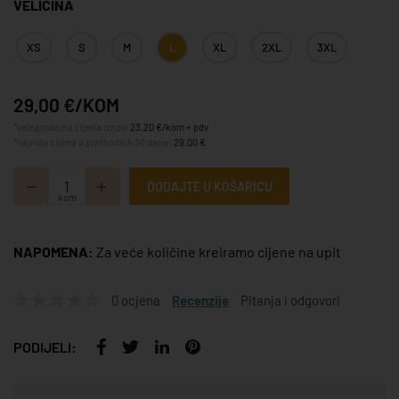
VELIČINA
XS
S
M
L
XL
2XL
3XL
29,00 €/KOM
*veleprodajna cijena iznosi
23,20 €/kom + pdv
*najniža cijena u prethodnih 30 dana:
29,00 €
DODAJTE U KOŠARICU
kom
NAPOMENA:
Za veće količine kreiramo cijene na upit
0 ocjena
Recenzije
Pitanja i odgovori
PODIJELI: