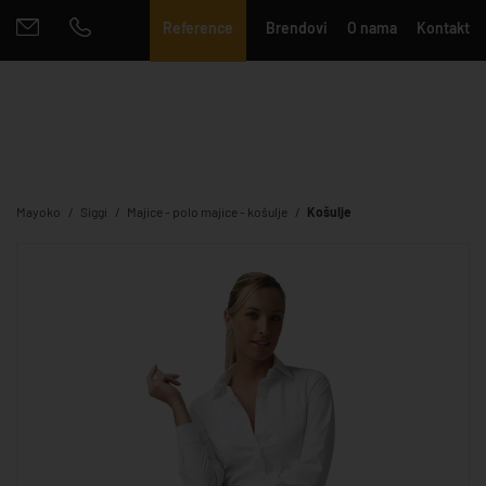
Reference
Brendovi
O nama
Kontakt
Mayoko
Siggi
Majice - polo majice - košulje
Košulje