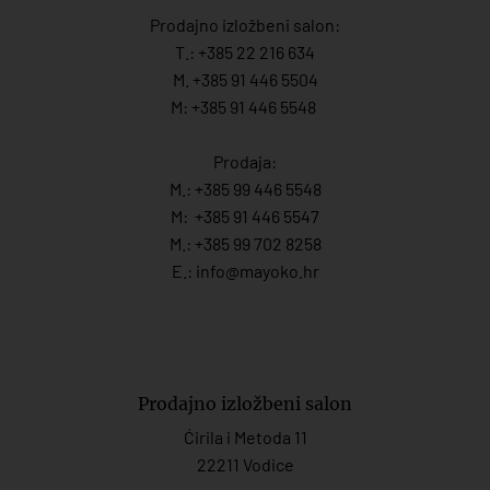
Prodajno izložbeni salon:
T.:
+385 22 216 634
M. +385 91 446 5504
M: +385 91 446 5548
Prodaja:
M.:
+385 99 446 5548
M:
+385 91 446 554
7
M.:
+385 99 702 8258
E.:
info@mayoko.
hr
Prodajno izložbeni salon
Ćirila i Metoda 11
22211 Vodice