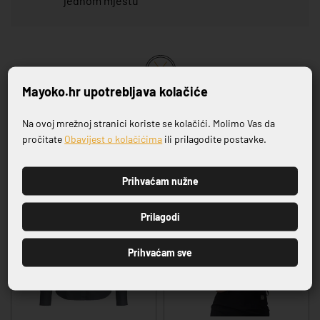
jednom mjestu
Mayoko.hr upotrebljava kolačiće
VRHUNSKA KVALITETA PROIZVODA
Na ovoj mrežnoj stranici koriste se kolačići. Molimo Vas da
Prijavite se na naš newsletter
pročitate
Obavijest o kolačićima
ili prilagodite postavke.
Povezani proizvodi
Prihvaćam nužne
PRIJAVI SE
Prilagodi
Prihvaćam sve