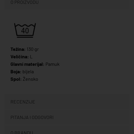
O PROIZVODU
Težina:
130 gr
Veličina:
L
Glavni materijal:
Pamuk
Boja:
bijela
Spol:
Žensko
RECENZIJE
PITANJA I ODGOVORI
O BRANDU