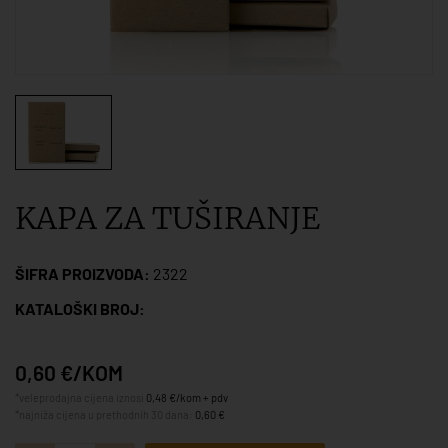
KAPA ZA TUŠIRANJE
ŠIFRA PROIZVODA:
2322
KATALOŠKI BROJ:
0,60 €/KOM
*veleprodajna cijena iznosi
0,48 €/kom + pdv
*najniža cijena u prethodnih 30 dana:
0,60 €