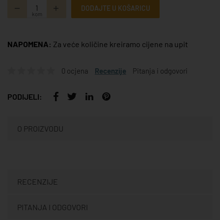
DODAJTE U KOŠARICU
kom
NAPOMENA:
Za veće količine kreiramo cijene na upit
0 ocjena
Recenzije
Pitanja i odgovori
PODIJELI:
O PROIZVODU
RECENZIJE
PITANJA I ODGOVORI