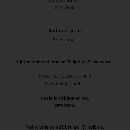
Ćirila i Metoda 11
22211 Vodice
Radno vrijeme
Dragi kupci,
Ljetno radno vrijeme od 01. lipnja - 31. kolovoza
:
PON - PET: 08:00 - 17:00 h
SUB: 08:00 - 13:00 h
nedjeljom i blagdanima:
zatvoreno
Radno vrijeme od 01. rujna - 31. svibnja: