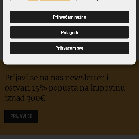
LOSION ZA TIJELO ACANTO
GEL ZA TUŠIRANJE ACANTO
Prihvaćam nužne
100/1
TUBA 100/1
PRIJAVI SE
41,36 €
32,38 €
Prilagodi
Prihvaćam sve
Prijavi se na naš newsletter i
ostvari 15% popusta na kupovinu
iznad 300€
PRIJAVI SE