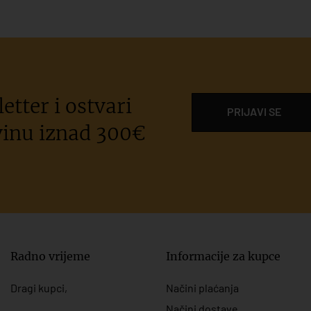
etter i ostvari
PRIJAVI SE
inu iznad 300€
Radno vrijeme
Informacije za kupce
Dragi kupci,
Načini plaćanja
Načini dostave