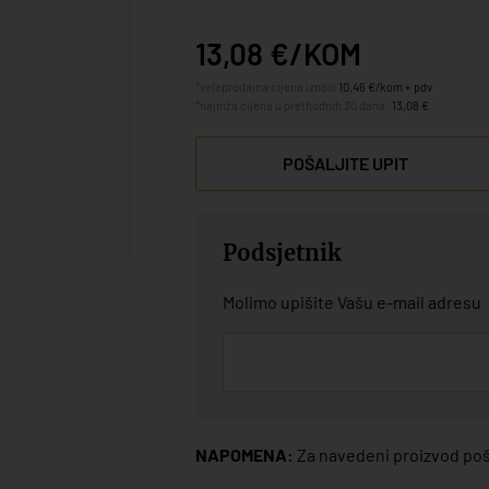
13,08 €/KOM
*veleprodajna cijena iznosi
10,46 €/kom + pdv
*najniža cijena u prethodnih 30 dana:
13,08 €
POŠALJITE UPIT
Podsjetnik
Molimo upišite Vašu e-mail adresu
NAPOMENA:
Za navedeni proizvod poša