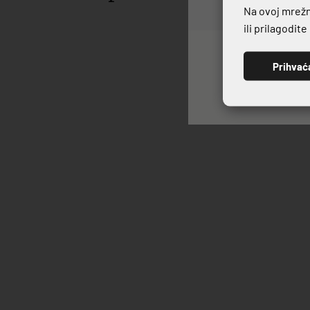
Na ovoj mrežno
ili prilagodit
Prihvać