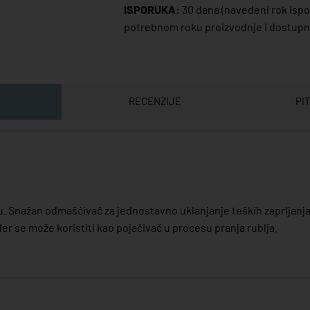
ISPORUKA:
30 dana
(navedeni rok ispor
potrebnom roku proizvodnje i dostupno
RECENZIJE
PI
u. Snažan odmašćivač za jednostavno uklanjanje teških zaprljanja i
er se može koristiti kao pojačivač u procesu pranja rublja.