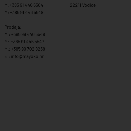
M. +385 91 446 5504
22211 Vodice
M: +385 91 446 5548
Prodaja:
M.:
+385 99 446 5548
M:
+385 91 446 554
7
M.:
+385 99 702 8258
E.:
info@mayoko.
hr