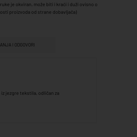
uke je okviran, može biti i kraći i duži ovisno o
sti proizvoda od strane dobavljača)
TANJA I ODGOVORI
z jezgre tekstila, odličan za