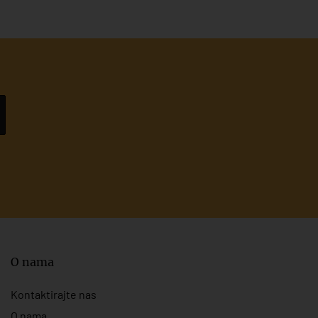
O nama
Kontaktirajte nas
O nama