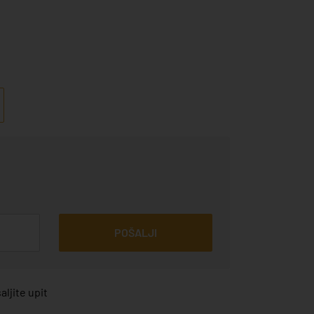
POŠALJI
ljite upit