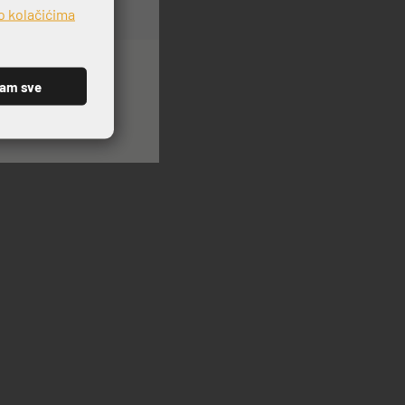
o kolačićima
ćam sve