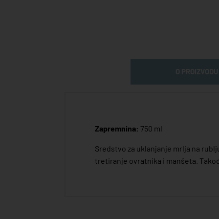
O PROIZVODU
Zapremnina:
750 ml
Sredstvo za uklanjanje mrlja na rublj
tretiranje ovratnika i manšeta. Takođ