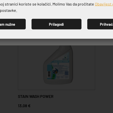
j stranici koriste se kolačići. Molimo Vas da pročitate
Obavijest 
e postavke.
am nužne
Prilagodi
Prihva
PRIJAVI SE
STAIN WASH POWER
13,08 €