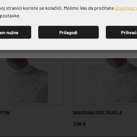
j stranici koriste se kolačići. Molimo Vas da pročitate
Obavijest 
e postavke.
am nužne
Prilagodi
Prihva
PRIJAVI SE
RTIN
BANDANA ERIC BIJELA
7,00 €