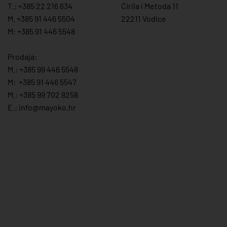
T.:
+385 22 216 634
Ćirila i Metoda 11
M. +385 91 446 5504
22211 Vodice
M: +385 91 446 5548
Prodaja:
M.:
+385 99 446 5548
M:
+385 91 446 554
7
M.:
+385 99 702 8258
E.:
info@mayoko.
hr