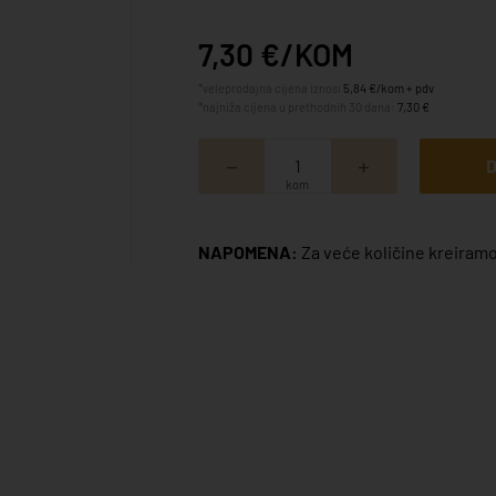
7,30 €/KOM
*veleprodajna cijena iznosi
5,84 €/kom + pdv
*najniža cijena u prethodnih 30 dana:
7,30 €
D
kom
NAPOMENA:
Za veće količine kreiramo