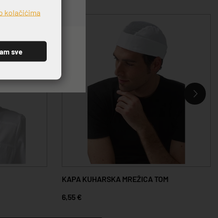
o kolačićima
ćam sve
KAPA KUHARSKA MREŽICA TOM
6,55 €