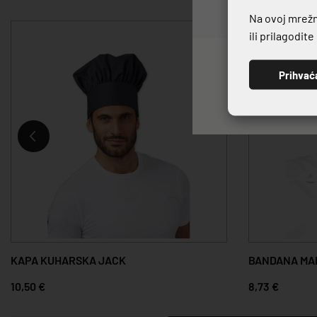
Na ovoj mrežno
ili prilagodit
Prihvać
KAPA KUHARSKA JACK
BANDANA MA
10,50 €
8,73 €