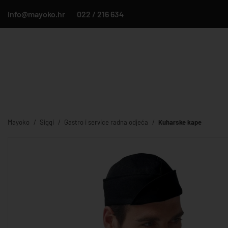
info@mayoko.hr
022 / 216 634
Mayoko
Siggi
Gastro i service radna odjeća
Kuharske kape