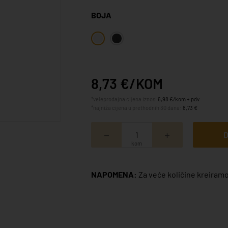
BOJA
8,73 €/KOM
*veleprodajna cijena iznosi
6,98 €/kom + pdv
*najniža cijena u prethodnih 30 dana:
8,73 €
D
kom
NAPOMENA:
Za veće količine kreiramo