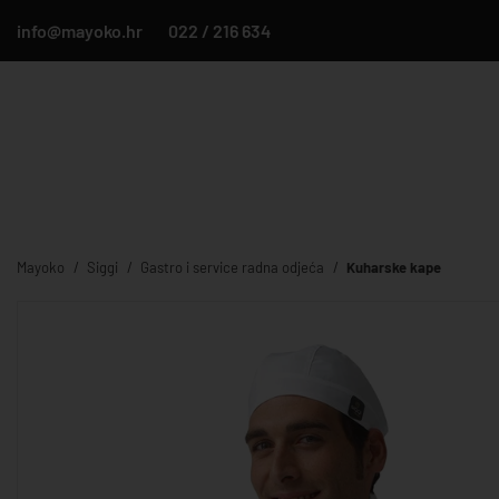
info@mayoko.hr
022 / 216 634
Mayoko
Siggi
Gastro i service radna odjeća
Kuharske kape