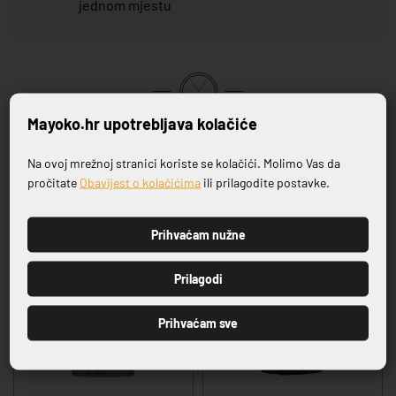
jednom mjestu
Mayoko.hr upotrebljava kolačiće
VRHUNSKA KVALITETA PROIZVODA
Na ovoj mrežnoj stranici koriste se kolačići. Molimo Vas da
Prijavite se na naš newsletter
Povezani proizvodi
pročitate
Obavijest o kolačićima
ili prilagodite postavke.
Prihvaćam nužne
PRIJAVI SE
Prilagodi
Prihvaćam sve