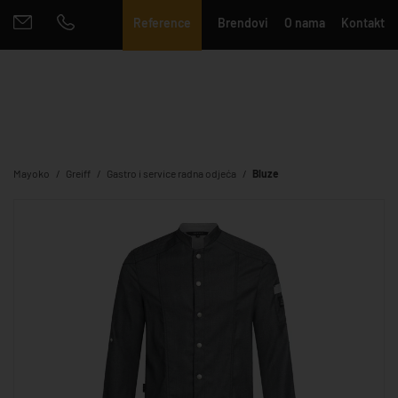
Reference
Brendovi
O nama
Kontakt
Mayoko
Greiff
Gastro i service radna odjeća
Bluze