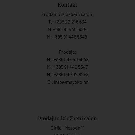
Kontakt
Prodajno izložbeni salon:
T.:
+385 22 216 634
M. +385 91 446 5504
M: +385 91 446 5548
Prodaja:
M.:
+385 99 446 5548
M:
+385 91 446 554
7
M.:
+385 99 702 8258
E.:
info@mayoko.
hr
Prodajno izložbeni salon
Ćirila i Metoda 11