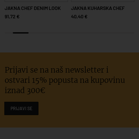
NA CHEF DENIM LOOK
JAKNA KUHARSKA CHEF
BLUZA 
2 €
40,40 €
40,46 €
Prijavi se na naš newsletter i
ostvari 15% popusta na kupovinu
iznad 300€
PRIJAVI SE