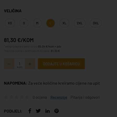
VELIČINA
XS
S
M
L
XL
2XL
3XL
81,30 €/KOM
*veleprodajna cijena iznosi
65,04 €/kom + pdv
*najniža cijena u prethodnih 30 dana:
81,30 €
DODAJTE U KOŠARICU
kom
NAPOMENA:
Za veće količine kreiramo cijene na upit
0 ocjena
Recenzije
Pitanja i odgovori
PODIJELI: