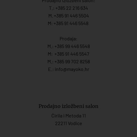
Prodajno izložbeni salon:
T.:
+385 22 216 634
M. +385 91 446 5504
M: +385 91 446 5548
Prodaja:
M.:
+385 99 446 5548
M:
+385 91 446 554
7
M.:
+385 99 702 8258
E.:
info@mayoko.
hr
Prodajno izložbeni salon
Ćirila i Metoda 11
22211 Vodice