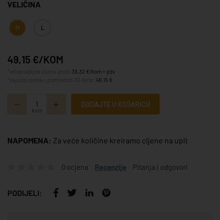
VELIČINA
M
L
49,15 €/KOM
*veleprodajna cijena iznosi
39,32 €/kom + pdv
*najniža cijena u prethodnih 30 dana:
49,15 €
DODAJTE U KOŠARICU
kom
NAPOMENA:
Za veće količine kreiramo cijene na upit
0 ocjena
Recenzije
Pitanja i odgovori
PODIJELI: