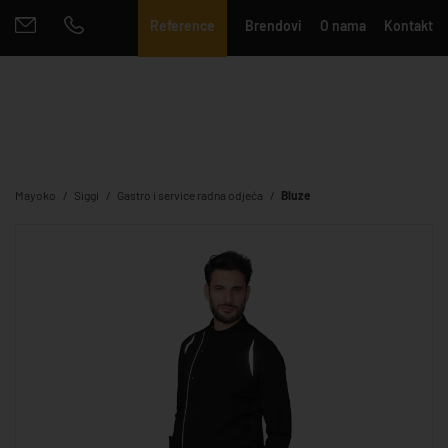
Reference
Brendovi
O nama
Kontakt
Mayoko
Siggi
Gastro i service radna odjeća
Bluze