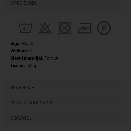
O PROIZVODU
Boja:
Black
Veličina:
M
Glavni materijal:
Pamuk
Težina:
160 g
RECENZIJE
PITANJA I ODGOVORI
O BRANDU