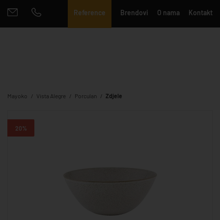
Reference
Brendovi
O nama
Kontakt
Mayoko
Vista Alegre
Porculan
Zdjele
20%