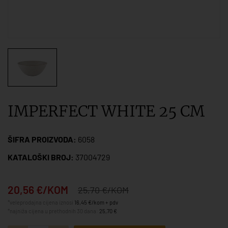
IMPERFECT WHITE 25 CM
ŠIFRA PROIZVODA:
6058
KATALOŠKI BROJ:
37004729
20,56 €/KOM
25,70 €/KOM
*veleprodajna cijena iznosi
16,45 €/kom + pdv
*najniža cijena u prethodnih 30 dana:
25,70 €