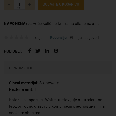
DODAJTE U KOŠARICU
kom
NAPOMENA:
Za veće količine kreiramo cijene na upit
0 ocjena
Recenzije
Pitanja i odgovori
PODIJELI:
O PROIZVODU
Glavni materijal:
Stoneware
Packing unit:
1
Kolekcija Imperfect White utjelovljuje neutralan ton
kroz prirodnu glazuru u kombinaciji s jednostavnim, ali
snažnim oblicima.