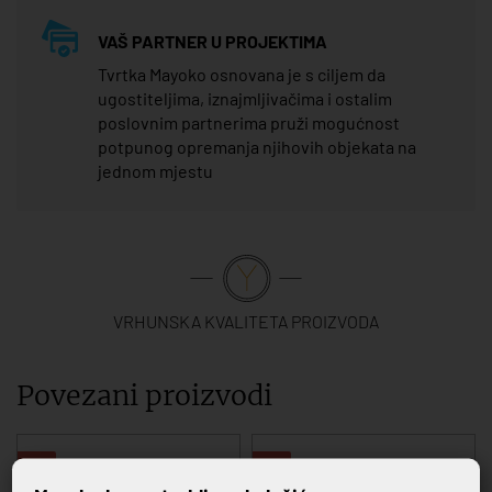
VAŠ PARTNER U PROJEKTIMA
Tvrtka Mayoko osnovana je s ciljem da
ugostiteljima, iznajmljivačima i ostalim
poslovnim partnerima pruži mogućnost
potpunog opremanja njihovih objekata na
jednom mjestu
VRHUNSKA KVALITETA PROIZVODA
Povezani proizvodi
-20%
-20%