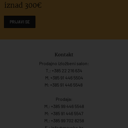
iznad 300€
PRIJAVI SE
Kontakt
Prodajno izložbeni salon:
T.:
+385 22 216 634
M. +385 91 446 5504
M: +385 91 446 5548
Prodaja:
M.:
+385 99 446 5548
M:
+385 91 446 554
7
M.:
+385 99 702 8258
E.:
info@mayoko.
hr