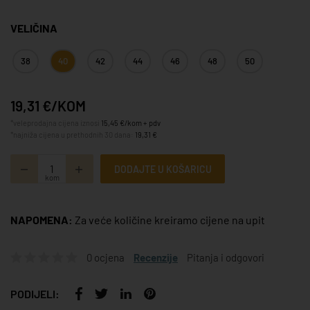
VELIČINA
38
40
42
44
46
48
50
19,31 €/KOM
*veleprodajna cijena iznosi
15,45 €/kom + pdv
*najniža cijena u prethodnih 30 dana:
19,31 €
DODAJTE U KOŠARICU
kom
NAPOMENA:
Za veće količine kreiramo cijene na upit
0 ocjena
Recenzije
Pitanja i odgovori
PODIJELI: