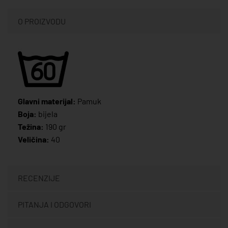
O PROIZVODU
Glavni materijal:
Pamuk
Boja:
bijela
Težina:
190 gr
Veličina:
40
RECENZIJE
PITANJA I ODGOVORI