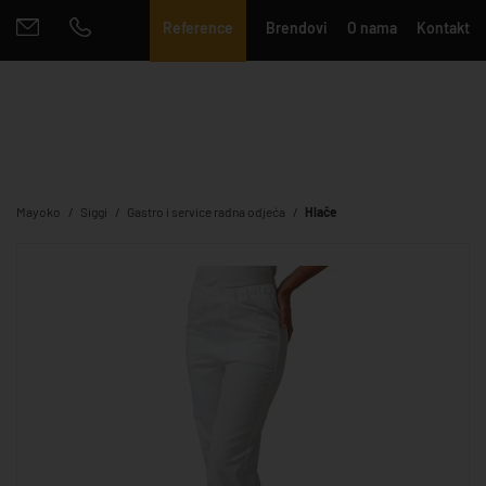
Reference
Brendovi
O nama
Kontakt
Mayoko
Siggi
Gastro i service radna odjeća
Hlače