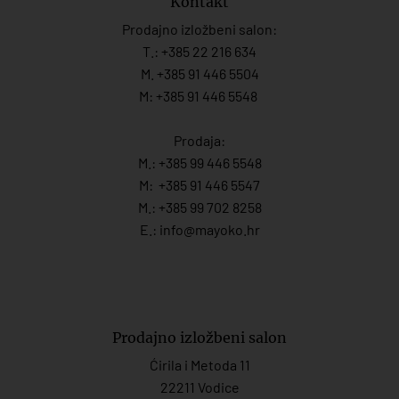
Kontakt
Prodajno izložbeni salon:
T.:
+385 22 216 634
M. +385 91 446 5504
M: +385 91 446 5548
Prodaja:
M.:
+385 99 446 5548
M:
+385 91 446 554
7
M.:
+385 99 702 8258
E.:
info@mayoko.
hr
Prodajno izložbeni salon
Ćirila i Metoda 11
22211 Vodice