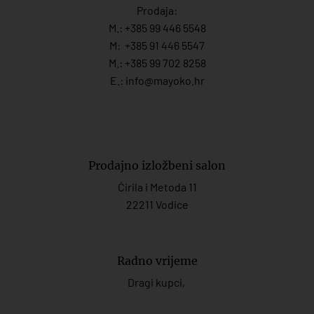
Prodaja:
M.:
+385 99 446 5548
M:
+385 91 446 554
7
M.:
+385 99 702 8258
E.:
info@mayoko.
hr
Prodajno izložbeni salon
Ćirila i Metoda 11
22211 Vodice
Radno vrijeme
Dragi kupci,