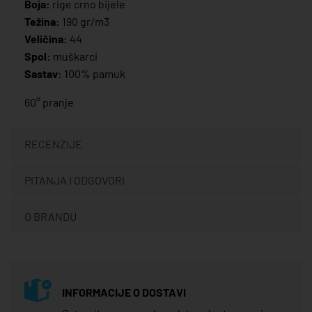
Boja:
rige crno bijele
Težina:
190 gr/m3
Veličina:
44
Spol:
muškarci
Sastav:
100% pamuk
60° pranje
RECENZIJE
PITANJA I ODGOVORI
O BRANDU
INFORMACIJE O DOSTAVI