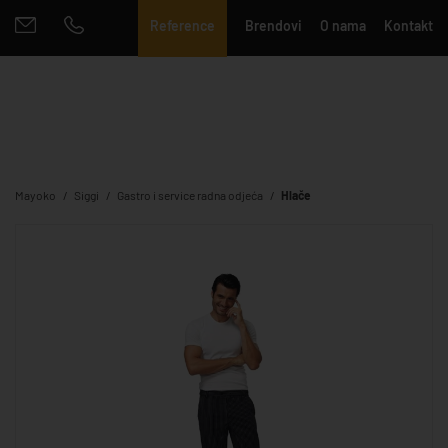
Reference
Brendovi
O nama
Kontakt
Mayoko
Siggi
Gastro i service radna odjeća
Hlače