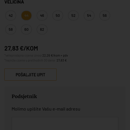
VELIČINA
42
44
46
50
52
54
56
58
60
62
27,83 €/KOM
*veleprodajna cijena iznosi
22,26 €/kom + pdv
*najniža cijena u prethodnih 30 dana:
27,83 €
POŠALJITE UPIT
Podsjetnik
Molimo upišite Vašu e-mail adresu