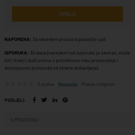
POŠALJI
NAPOMENA:
Za navedeni proizvod pošaljite upit
ISPORUKA:
30 dana
(navedeni rok isporuke je okviran, može
biti i kraći i duži ovisno o potrebnom roku proizvodnje i
dostupnosti proizvoda od strane dobavljača)
0 ocjena
Recenzije
Pitanja i odgovori
PODIJELI:
O PROIZVODU