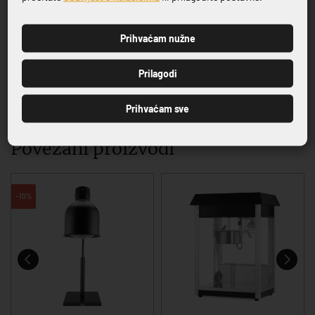
jednom mjestu
Prihvaćam nužne
PRIJAVI SE
Prilagodi
VRHUNSKA KVALITETA PROIZVODA
Prihvaćam sve
Povezani proizvodi
-10%