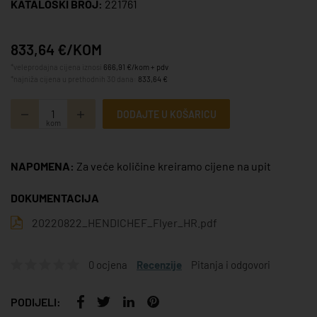
KATALOŠKI BROJ:
221761
833,64 €/KOM
*veleprodajna cijena iznosi
666,91 €/kom + pdv
*najniža cijena u prethodnih 30 dana:
833,64 €
DODAJTE U KOŠARICU
kom
NAPOMENA:
Za veće količine kreiramo cijene na upit
DOKUMENTACIJA
20220822_HENDICHEF_Flyer_HR.pdf
0 ocjena
Recenzije
Pitanja i odgovori
PODIJELI: