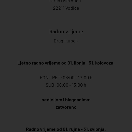
Ćirila i Metoda 11
22211 Vodice
Radno vrijeme
Dragi kupci,
Ljetno radno vrijeme od 01. lipnja - 31. kolovoza
:
PON - PET: 08:00 - 17:00 h
SUB: 08:00 - 13:00 h
nedjeljom i blagdanima:
zatvoreno
Radno vrijeme od 01. rujna - 31. svibnja: