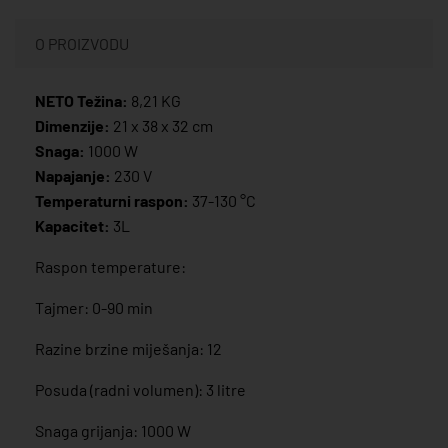
O PROIZVODU
NETO Težina:
8,21 KG
Dimenzije:
21 x 38 x 32 cm
Snaga:
1000 W
Napajanje:
230 V
Temperaturni raspon:
37-130 °C
Kapacitet:
3L
Raspon temperature:
Tajmer: 0-90 min
Razine brzine miješanja: 12
Posuda (radni volumen): 3 litre
Snaga grijanja: 1000 W