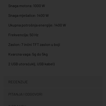
Snaga motora: 1000 W
Snaga mješalice: 1400 W
Ukupna potrošnja energije: 1400 W
Frekvencija: 50 Hz
Zaslon: 7 inčni TFT zaslon u boji
Kvarcna vaga: 5g do 5kg
2 USB utora (uklj. USB kabel)
RECENZIJE
PITANJA I ODGOVORI