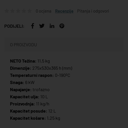
0 ocjena
Recenzije
Pitanja i odgovori
PODIJELI:
O PROIZVODU
NETO Težina:
11,5 kg
Dimenzije:
275x530x365 h (mm)
Temperaturni raspon:
0-190ºC
Snaga:
6 kW
Napajanje:
trofazno
Kapacitet ulja:
10 L
Proizvodnja:
11 kg/h
Kapacitet posude:
12 L
Kapacitet košare:
1,25 kg