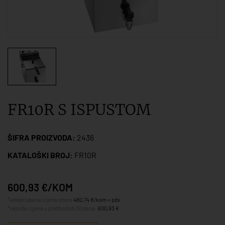
FR10R S ISPUSTOM
ŠIFRA PROIZVODA:
2436
KATALOŠKI BROJ:
FR10R
600,93 €/KOM
*veleprodajna cijena iznosi
480,74 €/kom + pdv
*najniža cijena u prethodnih 30 dana:
600,93 €