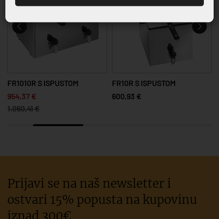
FR1010R S ISPUSTOM
FR10R S ISPUSTOM
954,37 €
600,93 €
1.060,41 €
Prijavi se na naš newsletter i
ostvari 15% popusta na kupovinu
iznad 300€