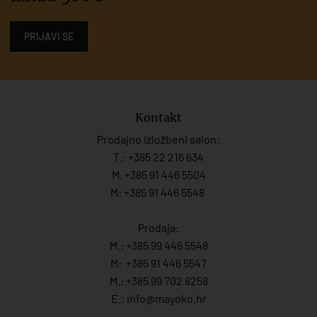
PRIJAVI SE
Kontakt
Prodajno izložbeni salon:
T.:
+385 22 216 634
M. +385 91 446 5504
M: +385 91 446 5548
Prodaja:
M.:
+385 99 446 5548
M:
+385 91 446 554
7
M.:
+385 99 702 8258
E.:
info@mayoko.
hr