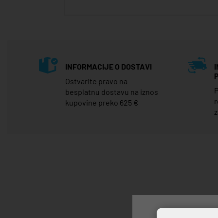
INFORMACIJE O DOSTAVI
Ostvarite pravo na
P
besplatnu dostavu na iznos
r
kupovine preko 625 €
z