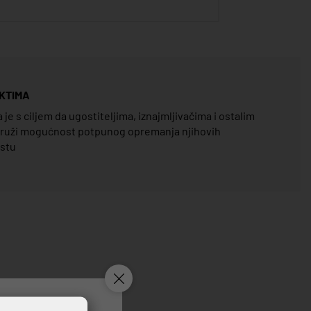
KTIMA
e s ciljem da ugostiteljima, iznajmljivačima i ostalim
pruži mogućnost potpunog opremanja njihovih
estu