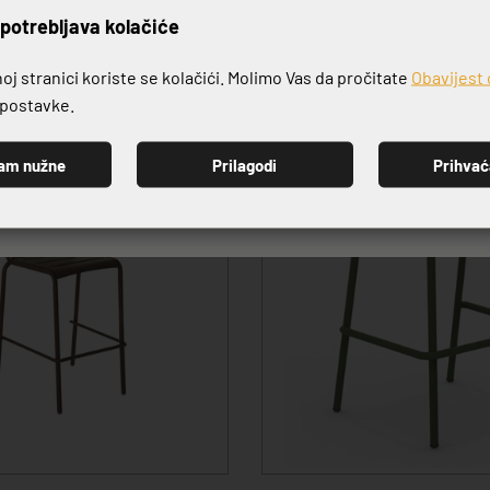
rijavite se na naš newslett
potrebljava kolačiće
j stranici koriste se kolačići. Molimo Vas da pročitate
Obavijest 
e postavke.
am nužne
Prilagodi
Prihva
-20%
PRIJAVI SE