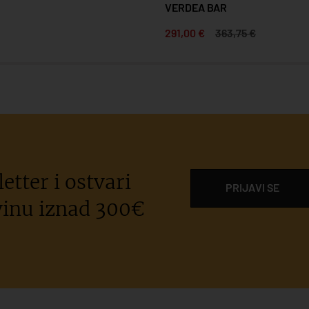
VERDEA BAR
291,00 €
363,75 €
etter i ostvari
PRIJAVI SE
inu iznad 300€