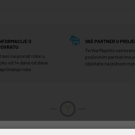
INFORMACIJE O
VAŠ PARTNER U PROJE
POVRATU
Tvrtka Mayoko osnovana j
ravo na povrat robe u
poslovnim partnerima 
oku od 14 dana od dana
objekata na jednom mj
aprimanja robe
VRHUNSKA KVALITETA PROIZVODA