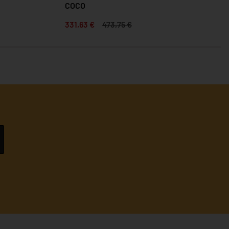
COCO
331,63 €
473,75 €