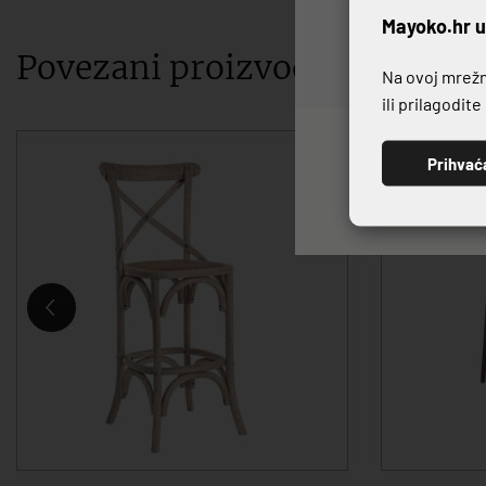
P
Mayoko.hr u
Povezani proizvodi
Na ovoj mrežno
ili prilagodit
Prihvać