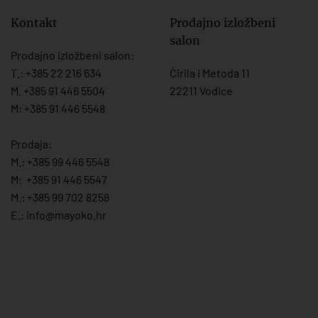
Kontakt
Prodajno izložbeni
salon
Prodajno izložbeni salon:
T.:
+385 22 216 634
Ćirila i Metoda 11
M. +385 91 446 5504
22211 Vodice
M: +385 91 446 5548
Prodaja:
M.:
+385 99 446 5548
M:
+385 91 446 554
7
M.:
+385 99 702 8258
E.:
info@mayoko.
hr