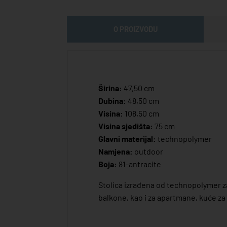
O PROIZVODU
Širina:
47,50 cm
Dubina:
48,50 cm
Visina:
108,50 cm
Visina sjedišta:
75 cm
Glavni materijal:
technopolymer
Namjena:
outdoor
Boja:
81-antracite
Stolica izrađena od technopolymer za
balkone, kao i za apartmane, kuće za