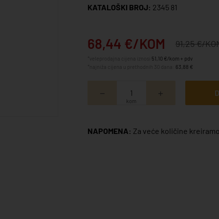
KATALOŠKI BROJ:
2345 81
68,44 €/KOM
91,25 €/KO
*veleprodajna cijena iznosi
51,10 €/kom + pdv
*najniža cijena u prethodnih 30 dana:
63,88 €
D
kom
NAPOMENA:
Za veće količine kreiramo