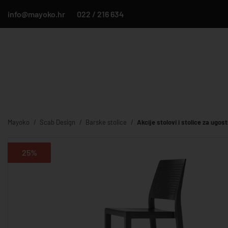
info@mayoko.hr
022 / 216 634
Mayoko
Scab Design
Barske stolice
Akcije stolovi i stolice za ugost
25%