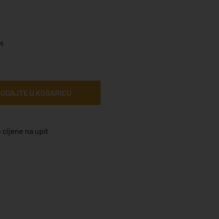
M
ODAJTE U KOŠARICU
 cijene na upit