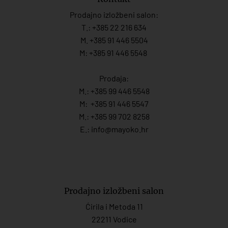
Prodajno izložbeni salon:
T.:
+385 22 216 634
M. +385 91 446 5504
M: +385 91 446 5548
Prodaja:
M.:
+385 99 446 5548
M:
+385 91 446 554
7
M.:
+385 99 702 8258
E.:
info@mayoko.
hr
Prodajno izložbeni salon
Ćirila i Metoda 11
22211 Vodice