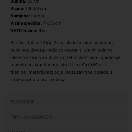
Dubina:
50 cm
Visina:
100,50 cm
Namjena:
indoor
Visina sjedišta:
74,50 cm
NETO Težina:
6 kg
Barska stolica 42AA.i2 ima okvir i naslon od punog
bukvinog drveta; može se napraviti u svim bojama i
lakovima za drvo vidljivim u tehničkom listu. Sjedalo je
tapecirano, kupci mogu birati između COM-a ili
tkanina i materijala iz odjeljka za završne obrade iz
širokog izbora proizvođača.
RECENZIJE
PITANJA I ODGOVORI