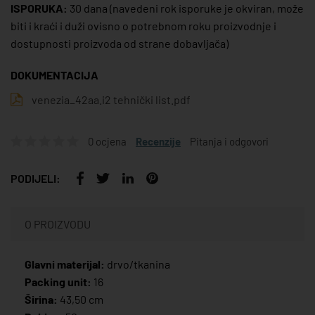
ISPORUKA:
30 dana
(navedeni rok isporuke je okviran, može
biti i kraći i duži ovisno o potrebnom roku proizvodnje i
dostupnosti proizvoda od strane dobavljača)
DOKUMENTACIJA
venezia_42aa.i2 tehnički list.pdf
0 ocjena
Recenzije
Pitanja i odgovori
PODIJELI:
O PROIZVODU
Glavni materijal:
drvo/tkanina
Packing unit:
16
Širina:
43,50 cm