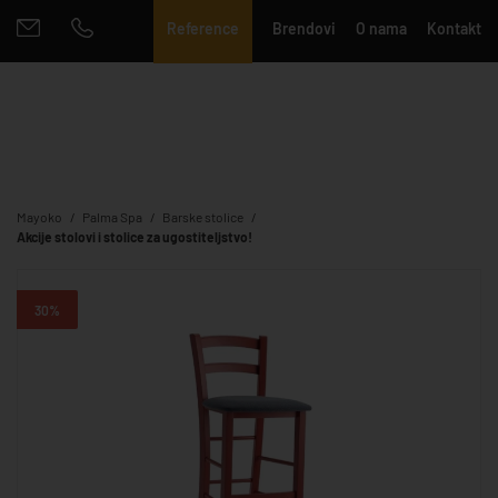
Reference
Brendovi
O nama
Kontakt
Mayoko
Palma Spa
Barske stolice
Akcije stolovi i stolice za ugostiteljstvo!
30%