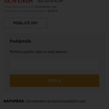
113,75 €/KOM
162,50 €/KOM
*veleprodajna cijena iznosi
91,00 €/kom + pdv
*najniža cijena u prethodnih 30 dana:
162,50 €
POŠALJITE UPIT
Podsjetnik
Molimo upišite Vašu e-mail adresu
POŠALJI
NAPOMENA:
Za navedeni proizvod pošaljite upit