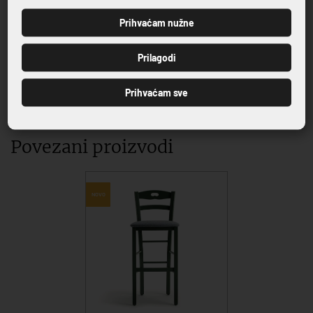
jednom mjestu
Prihvaćam nužne
PRIJAVI SE
Prilagodi
Prihvaćam sve
VRHUNSKA KVALITETA PROIZVODA
Povezani proizvodi
-30%
NOVO