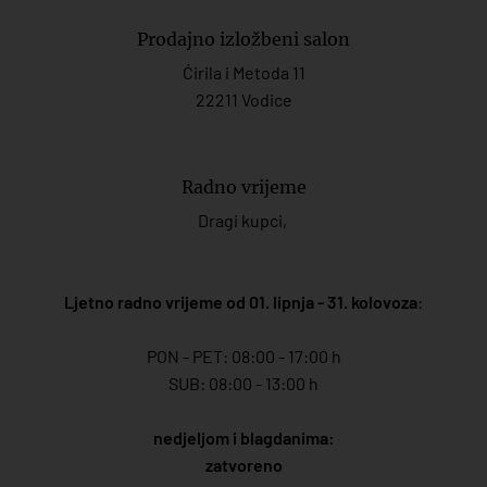
Prodajno izložbeni salon
Ćirila i Metoda 11
22211 Vodice
Radno vrijeme
Dragi kupci,
Ljetno radno vrijeme od 01. lipnja - 31. kolovoza
:
PON - PET: 08:00 - 17:00 h
SUB: 08:00 - 13:00 h
nedjeljom i blagdanima:
zatvoreno