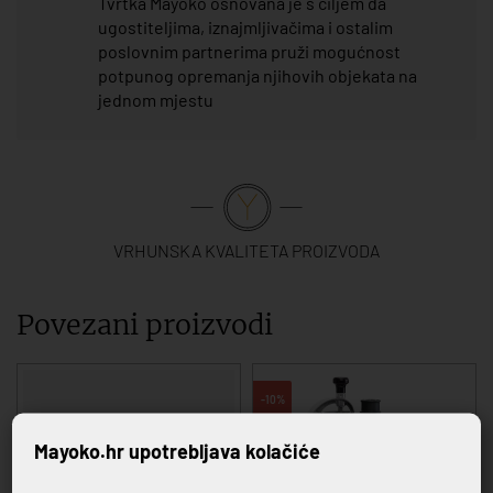
Tvrtka Mayoko osnovana je s ciljem da
ugostiteljima, iznajmljivačima i ostalim
poslovnim partnerima pruži mogućnost
potpunog opremanja njihovih objekata na
jednom mjestu
VRHUNSKA KVALITETA PROIZVODA
Povezani proizvodi
-10%
Mayoko.hr upotrebljava kolačiće