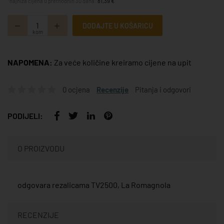
*najniža cijena u prethodnih 30 dana:
81,39 €
DODAJTE U KOŠARICU
kom
NAPOMENA:
Za veće količine kreiramo cijene na upit
0 ocjena
Recenzije
Pitanja i odgovori
PODIJELI:
O PROIZVODU
odgovara rezalicama TV2500, La Romagnola
RECENZIJE