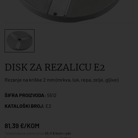
DISK ZA REZALICU E2
Rezanje na kriške 2 mm (mrkva, luk, repa, zelje, gljive)
ŠIFRA PROIZVODA:
5512
KATALOŠKI BROJ:
E2
81,39 €/KOM
*veleprodajna cijena iznosi
65,11 €/kom + pdv