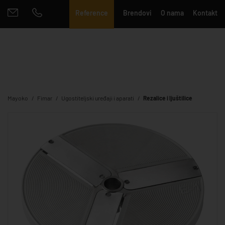
Reference
Brendovi
O nama
Kontakt
Mayoko
Fimar
Ugostiteljski uređaji i aparati
Rezalice i ljuštilice