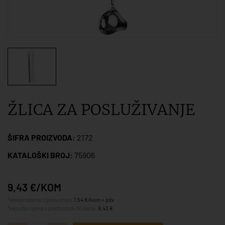
ŽLICA ZA POSLUŽIVANJE
ŠIFRA PROIZVODA:
2172
KATALOŠKI BROJ:
75906
9,43 €/KOM
*veleprodajna cijena iznosi
7,54 €/kom + pdv
*najniža cijena u prethodnih 30 dana:
9,43 €