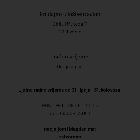
Prodajno izložbeni salon
Ćirila i Metoda 11
22211 Vodice
Radno vrijeme
Dragi kupci,
Ljetno radno vrijeme od 01. lipnja - 31. kolovoza
:
PON - PET: 08:00 - 17:00 h
SUB: 08:00 - 13:00 h
nedjeljom i blagdanima:
zatvoreno