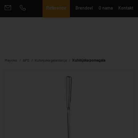
Reference
Brendovi
O nama
Kontakt
Mayoko
APS
Kuhinjska galanterija
Kuhinjska pomagala