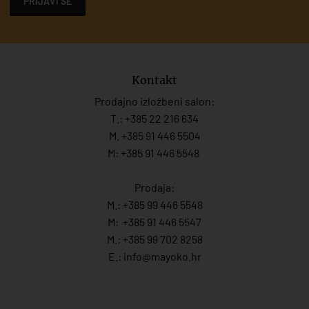
PRIJAVI SE
Kontakt
Prodajno izložbeni salon:
T.:
+385 22 216 634
M. +385 91 446 5504
M: +385 91 446 5548
Prodaja:
M.:
+385 99 446 5548
M:
+385 91 446 554
7
M.:
+385 99 702 8258
E.:
info@mayoko.
hr