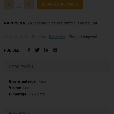
DODAJTE U KOŠARICU
kom
NAPOMENA:
Za veće količine kreiramo cijene na upit
0 ocjena
Recenzije
Pitanja i odgovori
PODIJELI:
O PROIZVODU
Glavni materijal:
Inox
Visina:
4 cm
Dimenzije:
7 x 28 cm
RECENZIJE