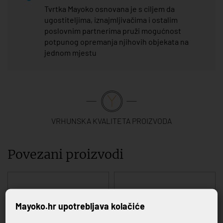
Tvrtka Mayoko osnovana je s ciljem da
ugostiteljima, iznajmljivačima i ostalim
poslovnim partnerima pruži mogućnost
potpunog opremanja njihovih objekata na
jednom mjestu
VRHUNSKA KVALITETA PROIZVODA
Povezani proizvodi
Mayoko.hr upotrebljava kolačiće