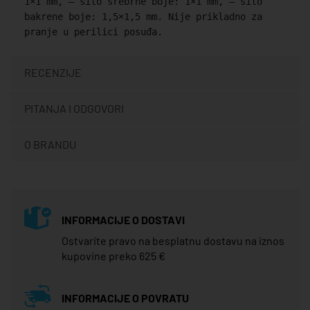
1×1 mm, – sito srebrne boje: 1×1 mm, – sito
bakrene boje: 1,5×1,5 mm. Nije prikladno za
pranje u perilici posuđa.
RECENZIJE
PITANJA I ODGOVORI
O BRANDU
INFORMACIJE O DOSTAVI
Ostvarite pravo na besplatnu dostavu na iznos
kupovine preko 625 €
INFORMACIJE O POVRATU