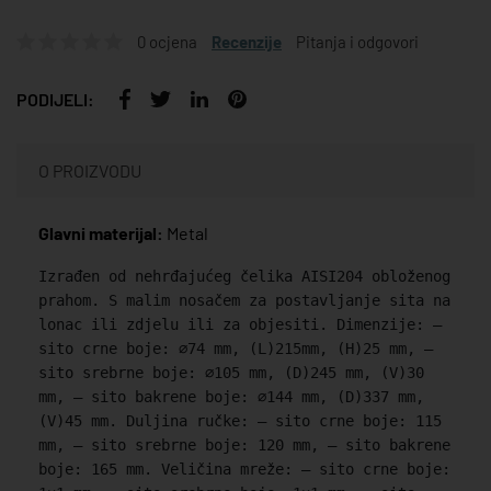
0 ocjena
Recenzije
Pitanja i odgovori
PODIJELI:
O PROIZVODU
Glavni materijal:
Metal
Izrađen od nehrđajućeg čelika AISI204 obloženog
prahom. S malim nosačem za postavljanje sita na
lonac ili zdjelu ili za objesiti. Dimenzije: –
sito crne boje: ⌀74 mm, (L)215mm, (H)25 mm, –
sito srebrne boje: ⌀105 mm, (D)245 mm, (V)30
mm, – sito bakrene boje: ⌀144 mm, (D)337 mm,
(V)45 mm. Duljina ručke: – sito crne boje: 115
mm, – sito srebrne boje: 120 mm, – sito bakrene
boje: 165 mm. Veličina mreže: – sito crne boje: