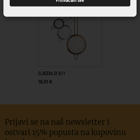
CJEDILO 3/1
16,51 €
Prijavi se na naš newsletter i
ostvari 15% popusta na kupovinu