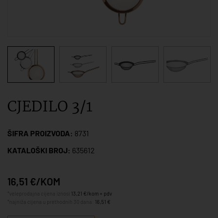
CJEDILO 3/1
ŠIFRA PROIZVODA:
8731
KATALOŠKI BROJ:
635612
16,51 €/KOM
*veleprodajna cijena iznosi
13,21 €/kom + pdv
*najniža cijena u prethodnih 30 dana:
16,51 €