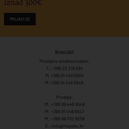
iznad 300€
PRIJAVI SE
Kontakt
Prodajno izložbeni salon:
T.:
+385 22 216 634
M. +385 91 446 5504
M: +385 91 446 5548
Prodaja:
M.:
+385 99 446 5548
M:
+385 91 446 554
7
M.:
+385 99 702 8258
E.:
info@mayoko.
hr