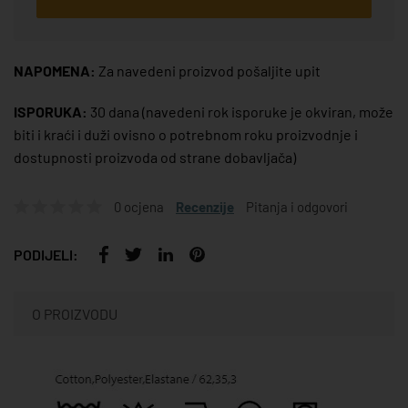
NAPOMENA:
Za navedeni proizvod pošaljite upit
ISPORUKA:
30 dana
(navedeni rok isporuke je okviran, može
biti i kraći i duži ovisno o potrebnom roku proizvodnje i
dostupnosti proizvoda od strane dobavljača)
0 ocjena
Recenzije
Pitanja i odgovori
PODIJELI:
O PROIZVODU