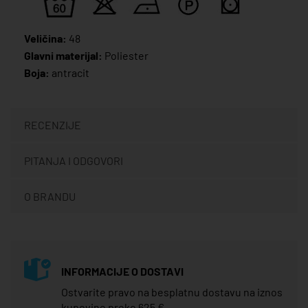
Veličina:
48
Glavni materijal:
Poliester
Boja:
antracit
RECENZIJE
PITANJA I ODGOVORI
O BRANDU
INFORMACIJE O DOSTAVI
Ostvarite pravo na besplatnu dostavu na iznos
kupovine preko 625 €