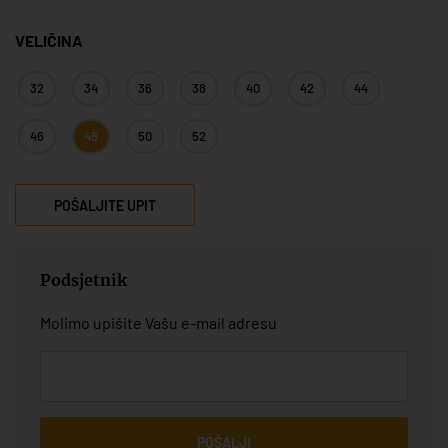
VELIČINA
32
34
36
38
40
42
44
46
48
50
52
POŠALJITE UPIT
Podsjetnik
Molimo upišite Vašu e-mail adresu
POŠALJI