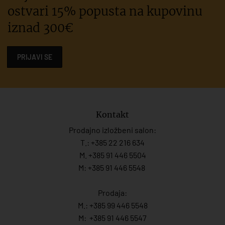
ostvari 15% popusta na kupovinu
iznad 300€
PRIJAVI SE
Kontakt
Prodajno izložbeni salon:
T.:
+385 22 216 634
M. +385 91 446 5504
M: +385 91 446 5548
Prodaja:
M.:
+385 99 446 5548
M:
+385 91 446 554
7