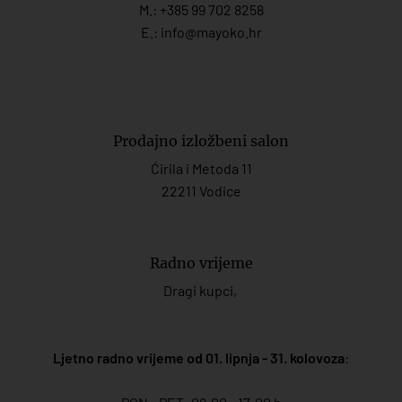
M.:
+385 99 702 8258
E.:
info@mayoko.
hr
Prodajno izložbeni salon
Ćirila i Metoda 11
22211 Vodice
Radno vrijeme
Dragi kupci,
Ljetno radno vrijeme od 01. lipnja - 31. kolovoza
: