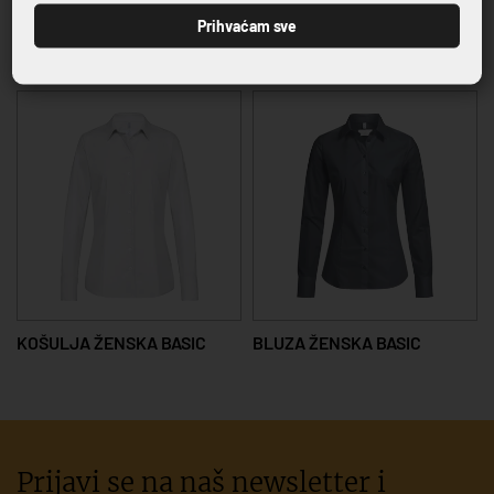
Prihvaćam sve
Povezani proizvodi
KOŠULJA ŽENSKA BASIC
BLUZA ŽENSKA BASIC
Prijavi se na naš newsletter i