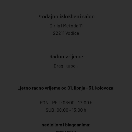
Prodajno izložbeni salon
Ćirila i Metoda 11
22211 Vodice
Radno vrijeme
Dragi kupci,
Ljetno radno vrijeme od 01. lipnja - 31. kolovoza
:
PON - PET: 08:00 - 17:00 h
SUB: 08:00 - 13:00 h
nedjeljom i blagdanima:
zatvoreno