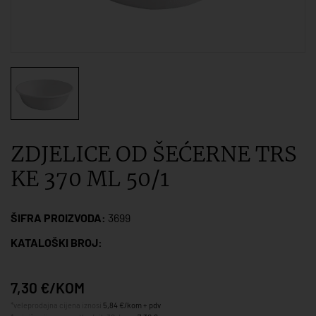
ZDJELICE OD ŠEĆERNE TRS
KE 370 ML 50/1
ŠIFRA PROIZVODA:
3699
KATALOŠKI BROJ:
7,30 €/KOM
*veleprodajna cijena iznosi
5,84 €/kom + pdv