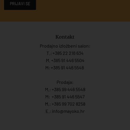
PRIJAVI SE
Kontakt
Prodajno izložbeni salon:
T.:
+385 22 216 634
M. +385 91 446 5504
M: +385 91 446 5548
Prodaja:
M.:
+385 99 446 5548
M:
+385 91 446 554
7
M.:
+385 99 702 8258
E.:
info@mayoko.
hr