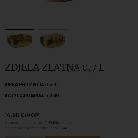
ZDJELA ZLATNA 0,7 L
ŠIFRA PROIZVODA:
5405
KATALOŠKI BROJ:
40690
14,56 €/KOM
*veleprodajna cijena iznosi
11,65 €/kom + pdv
*najniža cijena u prethodnih 30 dana:
14,56 €