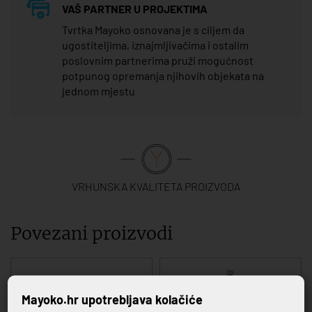
VAŠ PARTNER U PROJEKTIMA
Tvrtka Mayoko osnovana je s ciljem da
ugostiteljima, iznajmljivačima i ostalim
poslovnim partnerima pruži mogućnost
potpunog opremanja njihovih objekata na
jednom mjestu
VRHUNSKA KVALITETA PROIZVODA
Povezani proizvodi
Mayoko.hr upotrebljava kolačiće