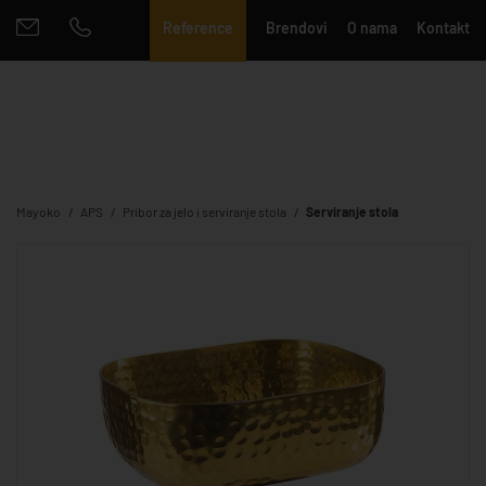
Reference
Brendovi
O nama
Kontakt
Mayoko
APS
Pribor za jelo i serviranje stola
Serviranje stola