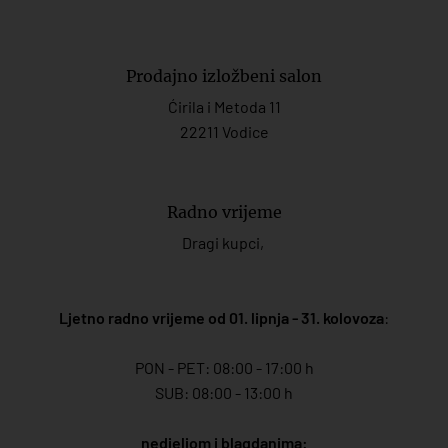
Prodajno izložbeni salon
Ćirila i Metoda 11
22211 Vodice
Radno vrijeme
Dragi kupci,
Ljetno radno vrijeme od 01. lipnja - 31. kolovoza
:
PON - PET: 08:00 - 17:00 h
SUB: 08:00 - 13:00 h
nedjeljom i blagdanima: