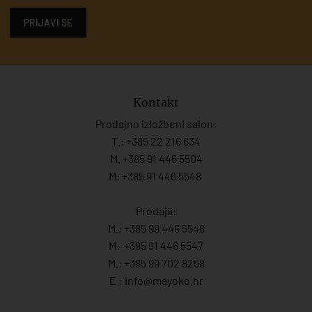
PRIJAVI SE
Kontakt
Prodajno izložbeni salon:
T.:
+385 22 216 634
M. +385 91 446 5504
M: +385 91 446 5548
Prodaja:
M.:
+385 99 446 5548
M:
+385 91 446 554
7
M.:
+385 99 702 8258
E.:
info@mayoko.
hr