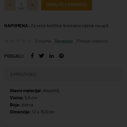
DODAJTE U KOŠARICU
kom
NAPOMENA:
Za veće količine kreiramo cijene na upit
0 ocjena
Recenzije
Pitanja i odgovori
PODIJELI:
O PROIZVODU
Glavni materijal:
Aluminij
Visina:
5,5 cm
Boja:
zlatna
Dimenzije:
12 x 15,5 cm