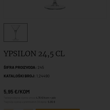
YPSILON 24,5 CL
ŠIFRA PROIZVODA:
245
KATALOŠKI BROJ:
1.24490
5,95 €/KOM
*veleprodajna cijena iznosi
4,76 €/kom + pdv
*najniža cijena u prethodnih 30 dana:
5,95 €