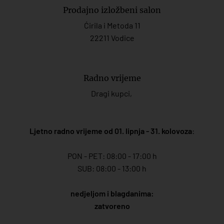
Prodajno izložbeni salon
Ćirila i Metoda 11
22211 Vodice
Radno vrijeme
Dragi kupci,
Ljetno radno vrijeme od 01. lipnja - 31. kolovoza
:
PON - PET: 08:00 - 17:00 h
SUB: 08:00 - 13:00 h
nedjeljom i blagdanima:
zatvoreno