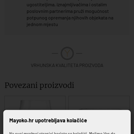
ugostiteljima, iznajmljivačima i ostalim
poslovnim partnerima pruži mogućnost
potpunog opremanja njihovih objekata na
jednom mjestu
VRHUNSKA KVALITETA PROIZVODA
Povezani proizvodi
Mayoko.hr upotrebljava kolačiće
Na ovoj mrežnoj stranici koriste se kolačići. Molimo Vas da