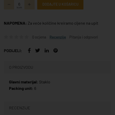
DODAJTE U KOŠARICU
kom
NAPOMENA:
Za veće količine kreiramo cijene na upit
0 ocjena
Recenzije
Pitanja i odgovori
PODIJELI:
O PROIZVODU
Glavni materijal:
Staklo
Packing unit:
6
RECENZIJE