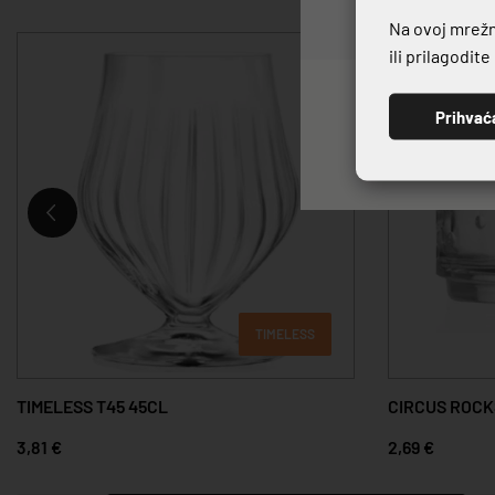
Na ovoj mrežno
ili prilagodit
Prihvać
TIMELESS
TIMELESS T45 45CL
CIRCUS ROCK
3,81 €
2,69 €