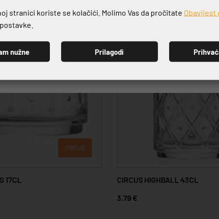
j stranici koriste se kolačići. Molimo Vas da pročitate
Obavijest 
e postavke.
am nužne
Prilagodi
Prihva
PRIJAVI SE
CIRCUS
S 17CL
CIRCUS HIGHBALL 43CL
3,79 €