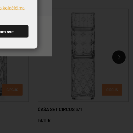
o kolačićima
ćam sve
CIRCUS
CIRCUS
ČAŠA SET CIRCUS 3/1
16,11 €