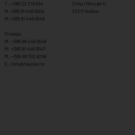
T.:
+385 22 216 634
Ćirila i Metoda 11
M. +385 91 446 5504
22211 Vodice
M: +385 91 446 5548
Prodaja:
M.:
+385 99 446 5548
M:
+385 91 446 554
7
M.:
+385 99 702 8258
E.:
info@mayoko.
hr