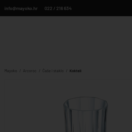
info@mayoko.hr
022 / 216 634
Mayoko
Arcoroc
Čaše i staklo
Kokteli