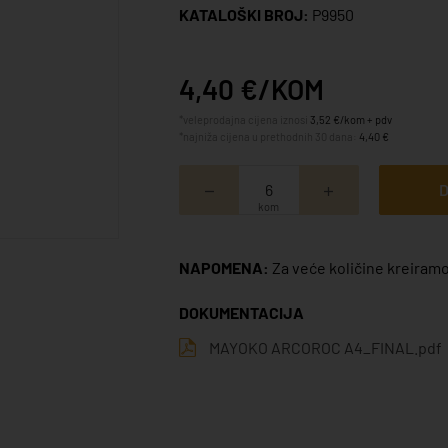
KATALOŠKI BROJ:
P9950
4,40 €/KOM
*veleprodajna cijena iznosi
3,52 €/kom + pdv
*najniža cijena u prethodnih 30 dana:
4,40 €
D
kom
NAPOMENA:
Za veće količine kreiramo
DOKUMENTACIJA
MAYOKO ARCOROC A4_FINAL.pdf