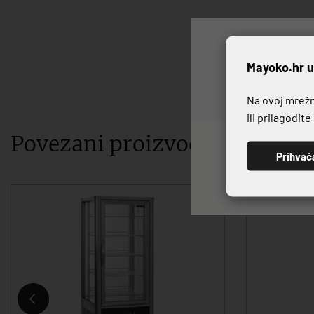
P
Mayoko.hr u
Na ovoj mrežno
ili prilagodit
Povezani proizvodi
Prihvać