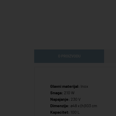
O PROIZVODU
Glavni materijal:
Inox
Snaga:
210 W
Napajanje:
230 V
Dimenzije:
ø48 x (h)103 cm
Kapacitet:
100 L