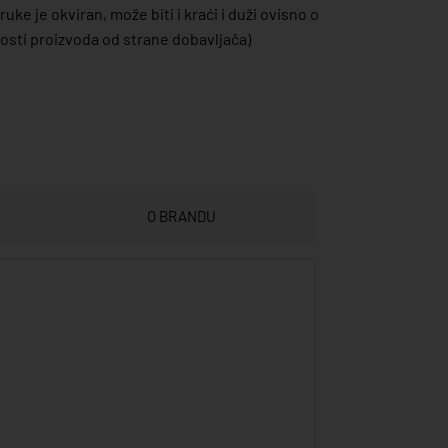
uke je okviran, može biti i kraći i duži ovisno o
sti proizvoda od strane dobavljača)
O BRANDU