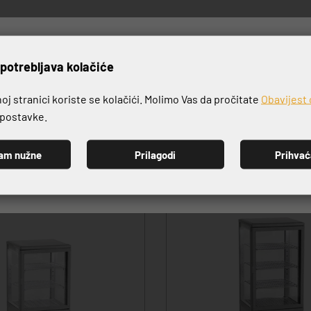
rijavite se na naš newslett
potrebljava kolačiće
VRHUNSKA KVALITETA PROIZVODA
j stranici koriste se kolačići. Molimo Vas da pročitate
Obavijest 
e postavke.
am nužne
Prilagodi
Prihva
PRIJAVI SE