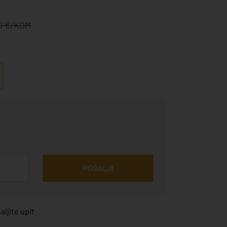
80 €/KOM
POŠALJI
ljite upit