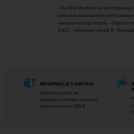
– Kućište izrađeno od nehrđajućeg čel
zrakom s automatskim odmrzavanjem,
rasvjeta na dvije strane. – Digitalni
2/6°C. – Klimatski razred: 6 – Rashl
INFORMACIJE O DOSTAVI
Ostvarite pravo na
P
besplatnu dostavu na iznos
r
kupovine preko 625 €
z