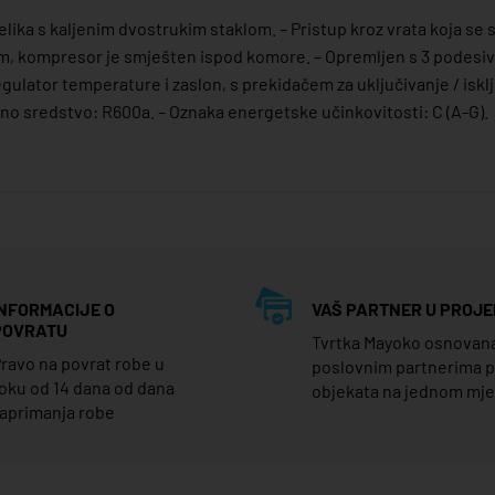
ika s kaljenim dvostrukim staklom. – Pristup kroz vrata koja se s
 kompresor je smješten ispod komore. – Opremljen s 3 podesive 
 regulator temperature i zaslon, s prekidačem za uključivanje / is
adno sredstvo: R600a. – Oznaka energetske učinkovitosti: C (A-G).
INFORMACIJE O
VAŠ PARTNER U PROJE
POVRATU
Tvrtka Mayoko osnovana j
ravo na povrat robe u
poslovnim partnerima 
oku od 14 dana od dana
objekata na jednom mj
aprimanja robe