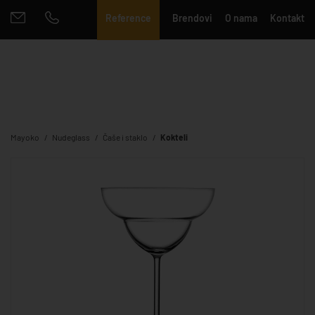
Reference
Brendovi
O nama
Kontakt
Mayoko
Nudeglass
Čaše i staklo
Kokteli