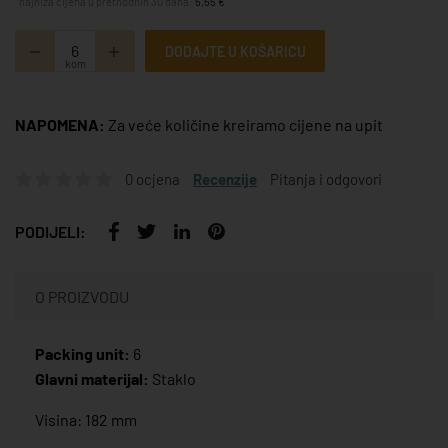
*najniža cijena u prethodnih 30 dana:
5,55 €
DODAJTE U KOŠARICU
kom
NAPOMENA:
Za veće količine kreiramo cijene na upit
0 ocjena
Recenzije
Pitanja i odgovori
PODIJELI:
O PROIZVODU
Packing unit:
6
Glavni materijal:
Staklo
Visina: 182 mm