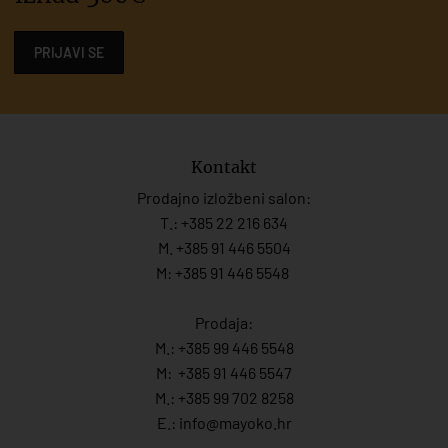
PRIJAVI SE
Kontakt
Prodajno izložbeni salon:
T.:
+385 22 216 634
M. +385 91 446 5504
M: +385 91 446 5548
Prodaja:
M.:
+385 99 446 5548
M:
+385 91 446 554
7
M.:
+385 99 702 8258
E.:
info@mayoko.
hr