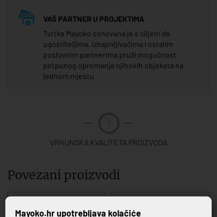
VAŠ PARTNER U PROJEKTIMA
Tvrtka Mayoko osnovana je s ciljem da
ugostiteljima, iznajmljivačima i ostalim
poslovnim partnerima pruži mogućnost
potpunog opremanja njihovih objekata na
jednom mjestu
VRHUNSKA KVALITETA PROIZVODA
Povezani proizvodi
Mayoko.hr upotrebljava kolačiće